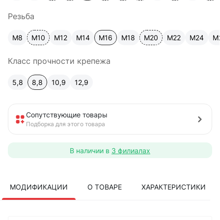
Резьба
М8
М10
М12
М14
М16
М18
М20
М22
М24
М
Класс прочности крепежа
5,8
8,8
10,9
12,9
Сопутствующие товары
Подборка для этого товара
В наличии в
3 филиалах
МОДИФИКАЦИИ
О ТОВАРЕ
ХАРАКТЕРИСТИКИ