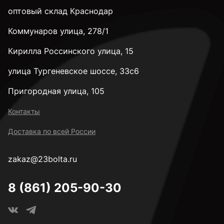
оптовый склад Краснодар
Коммунаров улица, 278/1
М8
Кирилла Россинского улица, 15
М10
улица Тургеневское шоссе, 33с6
Пригородная улица, 105
М12
Контакты
Доставка по всей России
М14
zakaz@23bolta.ru
М16
8 (861) 205-90-30
М18