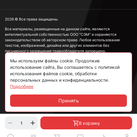
М20
2026 © Все права защищены.
Все материалы, размещенные на данном сайте, являются
интеллектуальной собственностью ООО "СЭМ" и охраняются
М22
законодательством об авторском праве. Любое использование
текстов, изображений, дизайна или других элементов без
письменного разрешения правообладателя запрещено.
М24
Мы используем файлы cookie. Продолжив
Информация, представленная на сайте, носит исключительно
использование сайта, Вы соглашаетесь с политикой
ознакомительный характер и не может рассматриваться как
публичная оферта в соответствии со ст. 437 ГК РФ.
использования файлов cookie, обработки
М27
персональных данных и конфиденциальности.
Подробнее
Политика конфиденциальности
Согласие на обработку данных
Принять
М36
Чат
Пользовательское соглашение
М48
В корзину