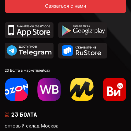
Связаться с нами
к.п. 5,8
к.п. 8,8
к.п. 10,9
к.п. 12,9
23 Болта в маркетплейсах
М4
М5
оптовый склад Москва
М6