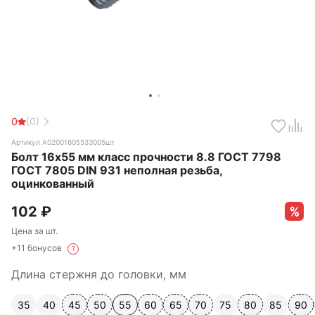
0
(0)
Артикул А02001605533005шт
Болт 16х55 мм класс прочности 8.8 ГОСТ 7798
ГОСТ 7805 DIN 931 неполная резьба,
оцинкованный
102
₽
Цена за шт.
+11 бонусов
?
Длина стержня до головки, мм
35
40
45
50
55
60
65
70
75
80
85
90