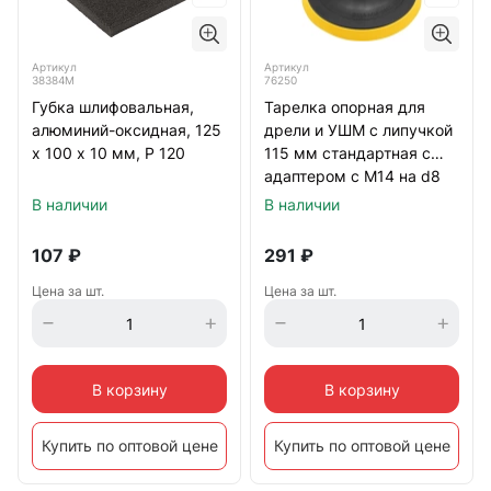
Артикул
Артикул
38384М
76250
Губка шлифовальная,
Тарелка опорная для
алюминий-оксидная, 125
дрели и УШМ с липучкой
х 100 х 10 мм, Р 120
115 мм стандартная с
адаптером c М14 на d8
Denzel
В наличии
В наличии
107
₽
291
₽
Цена за шт.
Цена за шт.
В корзину
В корзину
Купить по оптовой цене
Купить по оптовой цене