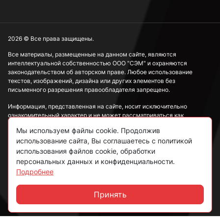
2026 © Все права защищены.
Все материалы, размещенные на данном сайте, являются
интеллектуальной собственностью ООО "СЭМ" и охраняются
законодательством об авторском праве. Любое использование
текстов, изображений, дизайна или других элементов без
письменного разрешения правообладателя запрещено.
Информация, представленная на сайте, носит исключительно
ознакомительный характер и не может рассматриваться как
публичная оферта в соответствии со ст. 437 ГК РФ.
Мы используем файлы cookie. Продолжив
использование сайта, Вы соглашаетесь с политикой
Политика конфиденциальности
использования файлов cookie, обработки
персональных данных и конфиденциальности.
Согласие на обработку данных
Подробнее
Пользовательское соглашение
Принять
Чат