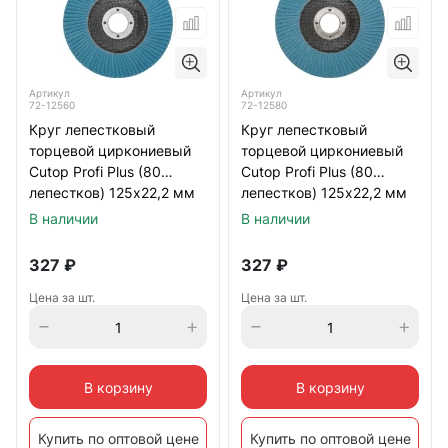
Артикул
Артикул
72-12560
72-12580
Круг лепестковый
Круг лепестковый
торцевой циркониевый
торцевой циркониевый
Cutop Profi Plus (80
Cutop Profi Plus (80
лепестков) 125х22,2 мм
лепестков) 125х22,2 мм
Р60 (CUTOP)
Р80 (CUTOP)
В наличии
В наличии
327
₽
327
₽
Цена за шт.
Цена за шт.
В корзину
В корзину
Купить по оптовой цене
Купить по оптовой цене