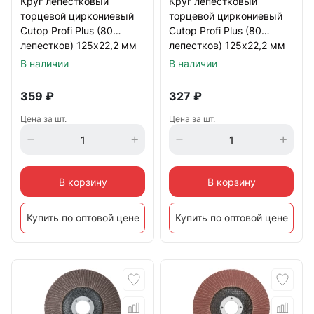
Круг лепестковый
Круг лепестковый
торцевой циркониевый
торцевой циркониевый
Cutop Profi Plus (80
Cutop Profi Plus (80
лепестков) 125х22,2 мм
лепестков) 125х22,2 мм
Р36 (CUTOP)
Р100 (CUTOP)
В наличии
В наличии
359
₽
327
₽
Цена за шт.
Цена за шт.
В корзину
В корзину
Купить по оптовой цене
Купить по оптовой цене