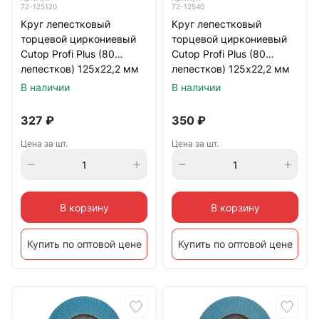
72-125120
72-12540
Круг лепестковый
Круг лепестковый
торцевой циркониевый
торцевой циркониевый
Cutop Profi Plus (80
Cutop Profi Plus (80
лепестков) 125х22,2 мм
лепестков) 125х22,2 мм
Р120 (CUTOP)
Р40 (CUTOP)
В наличии
В наличии
327
₽
350
₽
Цена за шт.
Цена за шт.
В корзину
В корзину
Купить по оптовой цене
Купить по оптовой цене