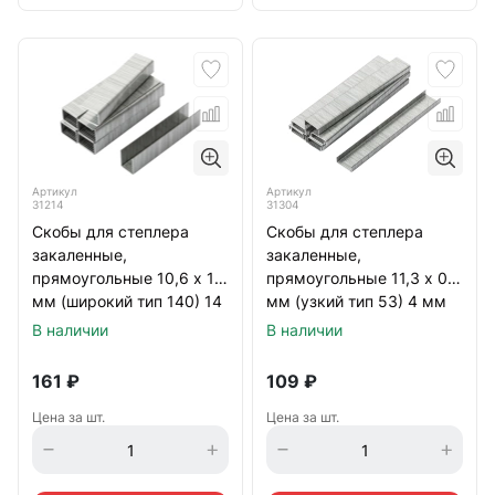
Артикул
Артикул
31214
31304
Скобы для степлера
Скобы для степлера
закаленные,
закаленные,
прямоугольные 10,6 х 1,2
прямоугольные 11,3 х 0,7
мм (широкий тип 140) 14
мм (узкий тип 53) 4 мм
мм 500 шт
1000 шт
В наличии
В наличии
161
₽
109
₽
Цена за шт.
Цена за шт.