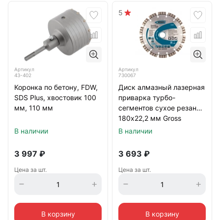
5
Артикул
Артикул
43-402
730067
Коронка по бетону, FDW,
Диск алмазный лазерная
SDS Plus, хвостовик 100
приварка турбо-
мм, 110 мм
сегментов сухое резание
180х22,2 мм Gross
В наличии
В наличии
3 997
₽
3 693
₽
Цена за шт.
Цена за шт.
В корзину
В корзину