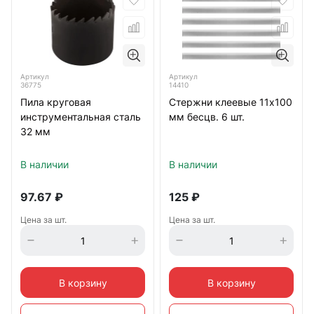
Системы выравнивания плитки
Прочая оснастка
Артикул
Артикул
36775
14410
Пила круговая
Стержни клеевые 11х100
инструментальная сталь
мм бесцв. 6 шт.
32 мм
В наличии
В наличии
97.67
₽
125
₽
Цена за шт.
Цена за шт.
В корзину
В корзину