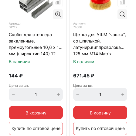
Артикул
Артикул
31212
74606
Скобы для степлера
Щетка для УШМ "чашка",
закаленные,
со шпилькой,
прямоугольные 10,6 х 1,2
латунир.вит.проволока
мм (широк.тип 140) 12
125 мм М14 Matrix
мм 500 шт
В наличии
В наличии
144
₽
671.45
₽
Цена за шт.
Цена за шт.
В корзину
В корзину
Купить по оптовой цене
Купить по оптовой цене