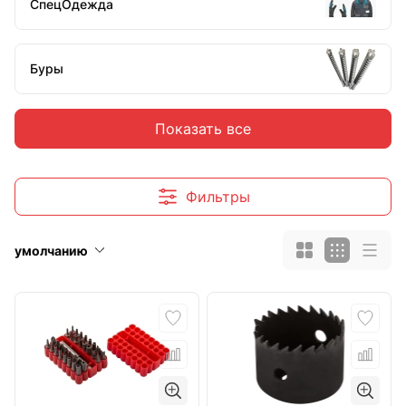
СпецОдежда
Буры
Показать все
Скобы-гвозди для степлера
Фильтры
Строительные миксеры
умолчанию
Абразивные материалы
Зубила
Коронки для дрели