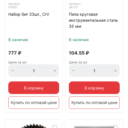
Артикул
Артикул
57855
36776
Набор бит 33шт., CrV
Пила круговая
Корщетки и щетки
инструментальная сталь
35 мм
Метчики и плашки
В наличии
В наличии
777
₽
104.55
₽
Кольцевые пилы
Цена за шт.
Цена за шт.
Полотна для пил и лобзика
В корзину
В корзину
Фрезы
Купить по оптовой цене
Купить по оптовой цене
Отрезные диски