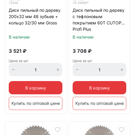
73324
75-25060Т
Диск пильный по дереву
Диск пильный по дереву
200х32 мм 48 зубьев +
с тефлоновым
кольцо 32/30 мм Gross
покрытием 60Т CUTOP
Profi Plus
250х1,8/2,6х32/30/25,4/20
В наличии
В наличии
мм
3 521
₽
3 708
₽
Цена за шт.
Цена за шт.
В корзину
В корзину
Купить по оптовой цене
Купить по оптовой цене