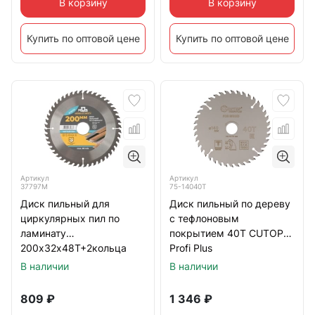
В корзину
В корзину
Купить по оптовой цене
Купить по оптовой цене
Артикул
Артикул
37797М
75-14040Т
Диск пильный для
Диск пильный по дереву
циркулярных пил по
с тефлоновым
ламинату
покрытием 40Т CUTOP
200х32х48Т+2кольца
Profi Plus
32/30 и 30/20 мм
140х1,2/1,8х20/16/12 мм
В наличии
В наличии
809
₽
1 346
₽