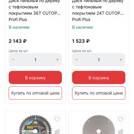
Диск пильный по дереву
Диск пильный по дереву
с тефлоновым
с тефлоновым
покрытием 36Т CUTOP
покрытием 24Т CUTOP
Profi Plus
Profi Plus
210х1,5/2,2х32/30/25,4/20
190х1,5/2,2х30/25,4/20/16
В наличии
В наличии
мм
мм
2 143
₽
1 523
₽
Цена за шт.
Цена за шт.
В корзину
В корзину
Купить по оптовой цене
Купить по оптовой цене