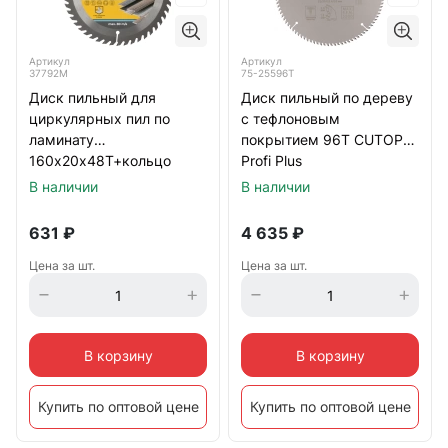
Артикул
Артикул
37792М
75-25596Т
Диск пильный для
Диск пильный по дереву
циркулярных пил по
с тефлоновым
ламинату
покрытием 96Т CUTOP
160х20х48Т+кольцо
Profi Plus
20/16 мм
255х1,8/2,6х32/30/25,4/20
В наличии
В наличии
мм
631
₽
4 635
₽
Цена за шт.
Цена за шт.
В корзину
В корзину
Купить по оптовой цене
Купить по оптовой цене