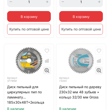
В корзину
В корзину
Купить по оптовой цене
Купить по оптовой цене
Артикул
Артикул
37795М
73333
Диск пильный для
Диск пильный по дереву
циркулярных пил по
230х32 мм 48 зубьев +
ламинату
кольцо 32/30 мм Gross
185х30х48Т+2кольца
30/20 и 20/16 мм
В наличии
В наличии