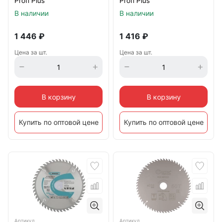
Profi Plus
Profi Plus
150х1,3/2,0х20/16/12 мм
160х1,3/2,0х30/25,4/20/16
В наличии
В наличии
мм
1 446
₽
1 416
₽
Цена за шт.
Цена за шт.
В корзину
В корзину
Купить по оптовой цене
Купить по оптовой цене
Артикул
Артикул