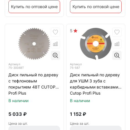
Купить по оптовой цене
Купить по оптовой цене
5
Артикул
Артикул
75-30048Т
75-587
Диск пильный по дереву
Диск пильный по дереву
с тефлоновым
для УШМ 3 зуба с
покрытием 48Т CUTOP
карбидными вставками
Profi Plus
Cutop Profi Plus
300х2,0/3,0х32/30/25,4/20
125х2,2х22,2 мм
В наличии
В наличии
мм
5 033
₽
1 152
₽
Цена за шт.
Цена за шт.