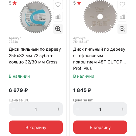
5
5
Артикул
Артикул
73340
75-18548Т
Диск пильный по дереву
Диск пильный по дереву
255х32 мм 72 зуба +
с тефлоновым
кольцо 32/30 мм Gross
покрытием 48Т CUTOP
Profi Plus
185х1,3/2,0х30/25,4/20/16
В наличии
В наличии
мм
6 679
₽
1 845
₽
Цена за шт.
Цена за шт.
В корзину
В корзину