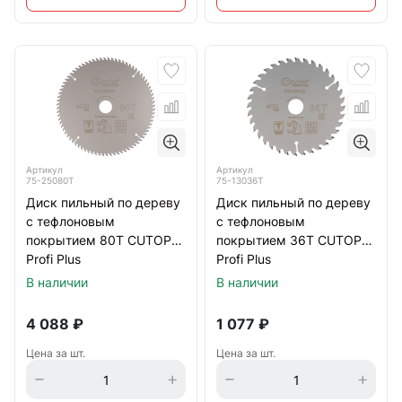
Артикул
Артикул
75-25080Т
75-13036Т
Диск пильный по дереву
Диск пильный по дереву
с тефлоновым
с тефлоновым
покрытием 80Т CUTOP
покрытием 36Т CUTOP
Profi Plus
Profi Plus
250х1,8/2,6х32/30/25,4/20
130х1,1/1,8х20/16/12 мм
В наличии
В наличии
мм
4 088
₽
1 077
₽
Цена за шт.
Цена за шт.