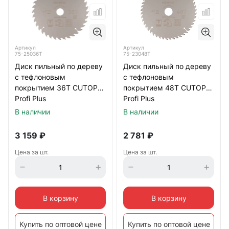
Артикул
Артикул
75-25036Т
75-23048Т
Диск пильный по дереву
Диск пильный по дереву
с тефлоновым
с тефлоновым
покрытием 36Т CUTOP
покрытием 48Т CUTOP
Profi Plus
Profi Plus
250х1,8/2,6х32/30/25,4/20
230х1,6/2,4х32/30/25,4/20
В наличии
В наличии
мм
мм
3 159
₽
2 781
₽
Цена за шт.
Цена за шт.
В корзину
В корзину
Купить по оптовой цене
Купить по оптовой цене