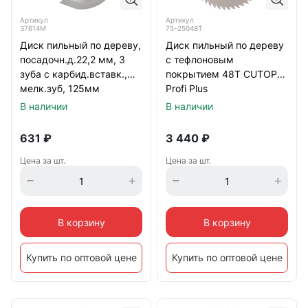
Артикул
Артикул
37614М
75-25048Т
Диск пильный по дереву,
Диск пильный по дереву
посадочн.д.22,2 мм, 3
с тефлоновым
зуба с карбид.вставк.,
покрытием 48Т CUTOP
мелк.зуб, 125мм
Profi Plus
250х1,8/2,6х32/30/25,4/20
В наличии
В наличии
мм
631
₽
3 440
₽
Цена за шт.
Цена за шт.
В корзину
В корзину
Купить по оптовой цене
Купить по оптовой цене