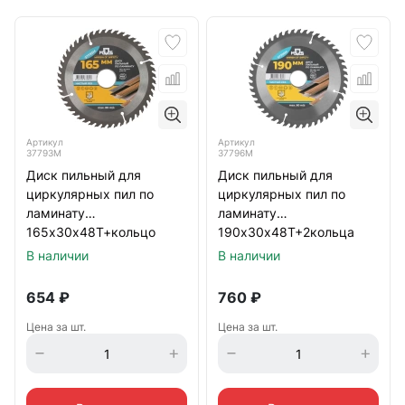
Артикул
Артикул
37793М
37796М
Диск пильный для
Диск пильный для
циркулярных пил по
циркулярных пил по
ламинату
ламинату
165х30х48Т+кольцо
190х30х48Т+2кольца
30/20 мм
30/20 и 20/16 мм
В наличии
В наличии
654
₽
760
₽
Цена за шт.
Цена за шт.