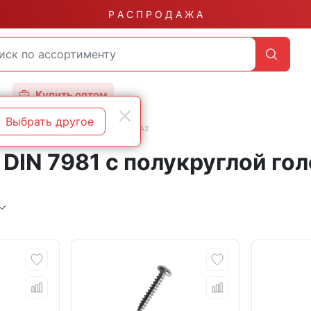
Р А С П Р О Д А Ж А
Купить оптом
Выбрать другое
щие
DIN 7981 с полукруглой головкой А2
IN 7981 с полукруглой гол