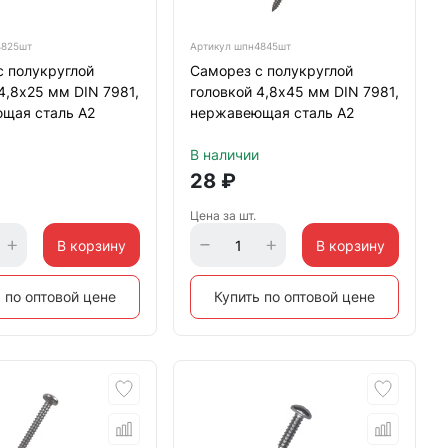
825шт
Артикул
шпн4845шт
с полукруглой
Саморез с полукруглой
4,8х25 мм DIN 7981,
головкой 4,8х45 мм DIN 7981,
щая сталь А2
нержавеющая сталь А2
В наличии
28
₽
Цена за шт.
В корзину
В корзину
 по оптовой цене
Купить по оптовой цене