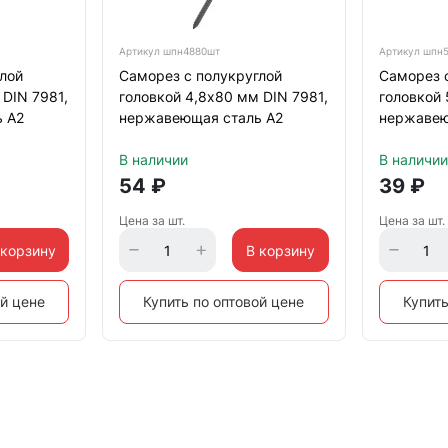
Артикул
шпн4880шт
Артикул
шпн5
лой
Саморез с полукруглой
Саморез 
 DIN 7981,
головкой 4,8х80 мм DIN 7981,
головкой 
 А2
нержавеющая сталь А2
нержавею
В наличии
В наличии
54
₽
39
₽
Цена за шт.
Цена за шт.
 корзину
В корзину
ой цене
Купить по оптовой цене
Купить