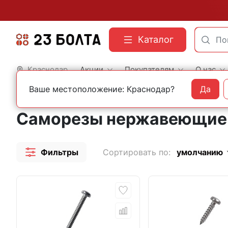
Каталог
Краснодар
Акции
Покупателям
О нас
Ваше местоположение: Краснодар?
Да
Главная
Строительный крепеж
Нержавеющий крепеж
Саморезы нержавею
Саморезы нержавеющие D
Фильтры
Сортировать по:
умолчанию