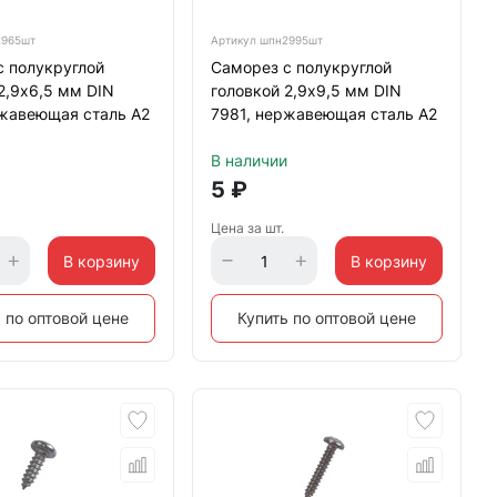
965шт
Артикул
шпн2995шт
с полукруглой
Саморез с полукруглой
2,9х6,5 мм DIN
головкой 2,9х9,5 мм DIN
ржавеющая сталь А2
7981, нержавеющая сталь А2
В наличии
5
₽
Цена за шт.
В корзину
В корзину
 по оптовой цене
Купить по оптовой цене