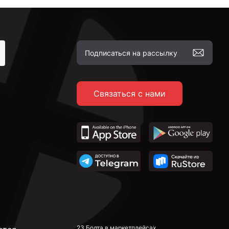
Связаться с нами
23 Болта в маркетплейсах