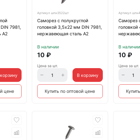
Артикул
шпн3522шт
Артикул
шпн4
лой
Саморез с полукруглой
Саморез 
 DIN 7981,
головкой 3,5х22 мм DIN 7981,
головкой 
 А2
нержавеющая сталь А2
нержавею
В наличии
В наличии
10
₽
10
₽
Цена за шт.
Цена за шт.
 корзину
В корзину
ой цене
Купить по оптовой цене
Купить