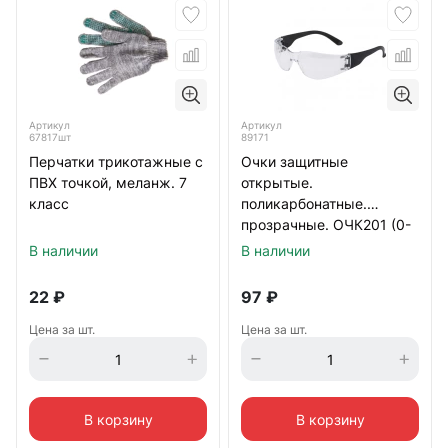
Артикул
Артикул
67817шт
89171
Перчатки трикотажные с
Очки защитные
ПВХ точкой, меланж. 7
открытые.
класс
поликарбонатные.
прозрачные. ОЧК201 (0-
13021)
В наличии
В наличии
22
₽
97
₽
Цена за шт.
Цена за шт.
В корзину
В корзину