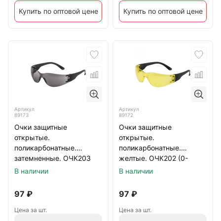
Купить по оптовой цене
Купить по оптовой цене
Артикул
Артикул
89173
89172
Очки защитные
Очки защитные
открытые.
открытые.
поликарбонатные.
поликарбонатные.
затемненные. ОЧК203
желтые. ОЧК202 (0-
(0-13023)
13022)
В наличии
В наличии
97
₽
97
₽
Цена за шт.
Цена за шт.