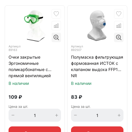
Артикул
Артикул
89163
892507
Очки закрытые
Полумаска фильтрующая
Эргономичные
формованная ИСТОК с
поликарбонатные с
клапаном выдоха FFP1
прямой вентиляцией
NR
Сибртех
В наличии
В наличии
109
₽
83
₽
Цена за шт.
Цена за шт.