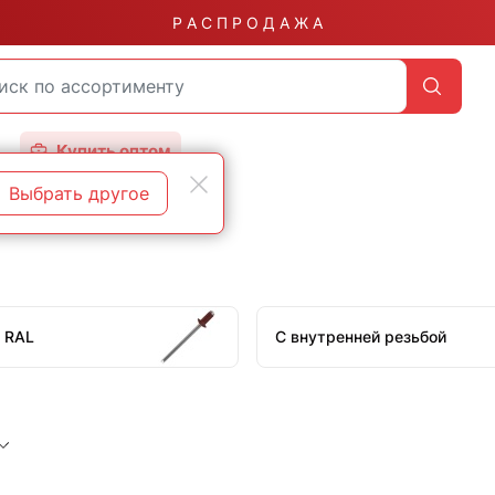
Р А С П Р О Д А Ж А
Купить оптом
Выбрать другое
 RAL
С внутренней резьбой