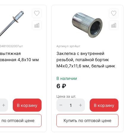
04810032007шт
Артикул
зрп4шт
 вытяжная
Заклепка с внутренней
ованная 4,8х10 мм
резьбой, потайной бортик
М4х0,7х11,6 мм, белый цинк
В наличии
6
₽
Цена за шт.
В корзину
В корзину
 по оптовой цене
Купить по оптовой цене