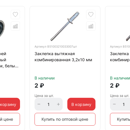
Артикул
B51003210033007шт
Артикул
B510
ней
Заклепка вытяжная
Заклепка
ный
комбинированная 3,2х10 мм
комбинир
м, белый
В наличии
В наличии
2
₽
2
₽
Цена за шт.
Цена за шт.
 корзину
В корзину
ой цене
Купить по оптовой цене
Купить