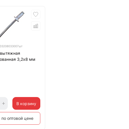
03208033007шт
 вытяжная
ованная 3,2х8 мм
В корзину
 по оптовой цене