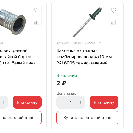
шт
Артикул
B52004010065N07шт
с внутренней
Заклепка вытяжная
потайной бортик
комбинированная 4х10 мм
3 мм, белый цинк
RAL6005 темно-зеленый
В наличии
2
₽
Цена за шт.
В корзину
В корзину
 по оптовой цене
Купить по оптовой цене