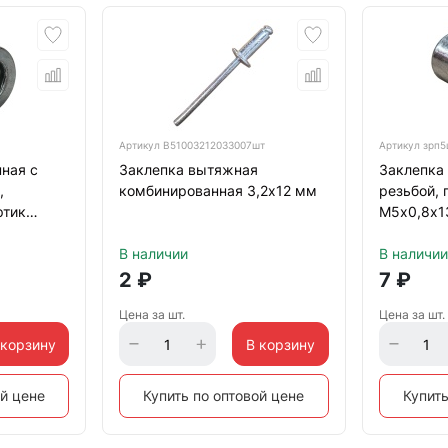
Артикул
B51003212033007шт
Артикул
зрп5
ная с
Заклепка вытяжная
Заклепка 
,
комбинированная 3,2х12 мм
резьбой, 
ртик
М5х0,8х1
инк
В наличии
В наличии
2
₽
7
₽
Цена за шт.
Цена за шт.
 корзину
В корзину
ой цене
Купить по оптовой цене
Купить