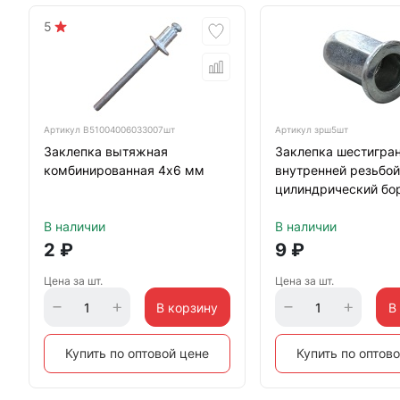
5
Артикул
B51004006033007шт
Артикул
зрш5шт
Заклепка вытяжная
Заклепка шестигран
комбинированная 4х6 мм
внутренней резьбой
цилиндрический бо
М5х0,8х13, белый ц
В наличии
В наличии
2
₽
9
₽
Цена за шт.
Цена за шт.
В корзину
В
Купить по оптовой цене
Купить по оптов