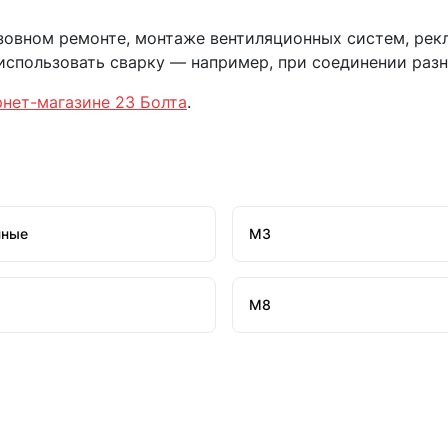
зовном ремонте, монтаже вентиляционных систем, рек
 использовать сварку — например, при соединении раз
рнет-магазине 23 Болта
.
нные
М3
М8