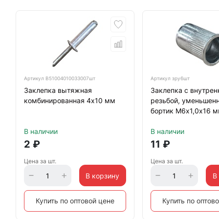
Артикул
B51004010033007шт
Артикул
зру6шт
Заклепка вытяжная
Заклепка с внутрен
комбинированная 4х10 мм
резьбой, уменьшен
бортик М6х1,0х16 м
цинк
В наличии
В наличии
2
₽
11
₽
Цена за шт.
Цена за шт.
В корзину
В
Купить по оптовой цене
Купить по оптов