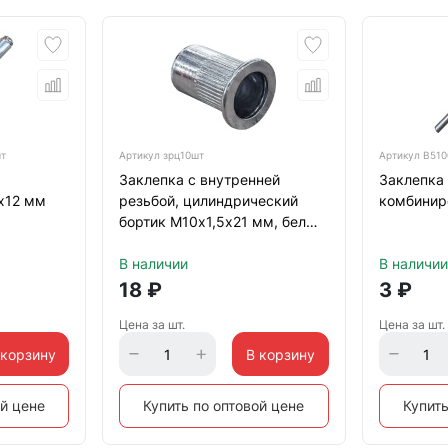
шт
Артикул
зрц10шт
Артикул
B510
Заклепка с внутренней
Заклепка
х12 мм
резьбой, цилиндрический
комбинир
бортик М10х1,5х21 мм, белый
цинк
В наличии
В наличии
18
₽
3
₽
Цена за шт.
Цена за шт.
 корзину
В корзину
ой цене
Купить по оптовой цене
Купить