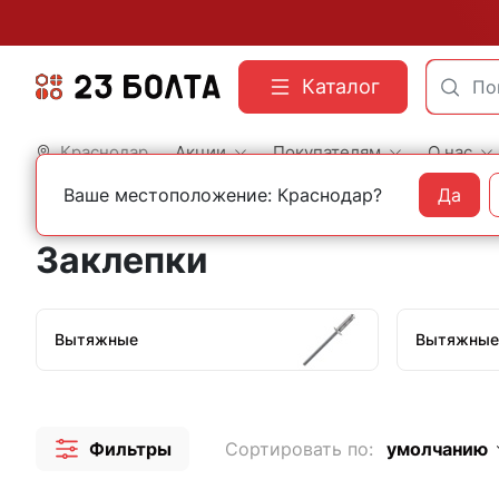
Каталог
Краснодар
Акции
Покупателям
О нас
Ваше местоположение: Краснодар?
Да
Главная
Строительный крепеж
Заклепки
Заклепки
Вытяжные
Вытяжные
Фильтры
Сортировать по:
умолчанию