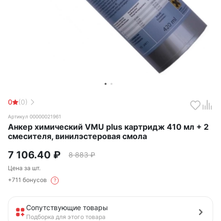
0
(0)
Артикул 00000021961
Анкер химический VMU plus картридж 410 мл + 2
смесителя, винилэстеровая смола
7 106.40
₽
8 883
₽
Цена за шт.
+711 бонусов
?
Сопутствующие товары
Подборка для этого товара