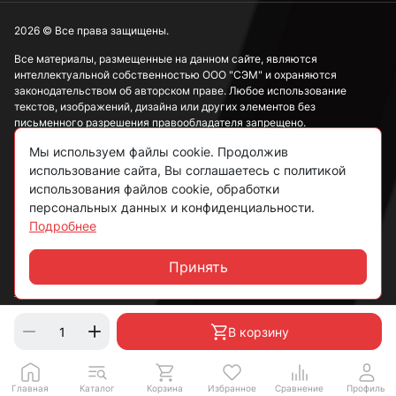
2026 © Все права защищены.
Все материалы, размещенные на данном сайте, являются
интеллектуальной собственностью ООО "СЭМ" и охраняются
законодательством об авторском праве. Любое использование
текстов, изображений, дизайна или других элементов без
письменного разрешения правообладателя запрещено.
Мы используем файлы cookie. Продолжив
Информация, представленная на сайте, носит исключительно
ознакомительный характер и не может рассматриваться как
использование сайта, Вы соглашаетесь с политикой
публичная оферта в соответствии со ст. 437 ГК РФ.
использования файлов cookie, обработки
персональных данных и конфиденциальности.
Подробнее
Политика конфиденциальности
Согласие на обработку данных
Принять
Чат
Пользовательское соглашение
В корзину
Главная
Каталог
Корзина
Избранное
Сравнение
Профиль