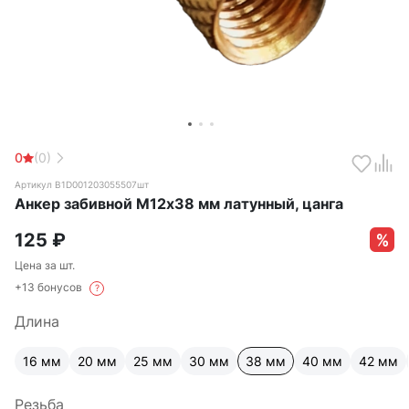
0
(0)
Артикул B1D001203055507шт
Анкер забивной М12х38 мм латунный, цанга
125
₽
Цена за шт.
+13 бонусов
?
Длина
16 мм
20 мм
25 мм
30 мм
38 мм
40 мм
42 мм
Резьба