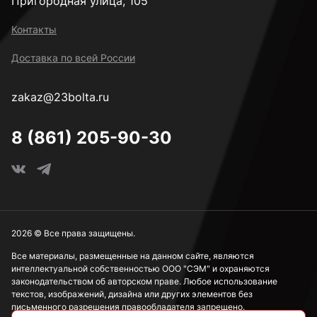
Пригородная улица, 105
к.п. 4,8
Контакты
Доставка по всей России
к.п. 5,8
zakaz@23bolta.ru
Под ключ 8 мм
8 (861) 205-90-30
Под ключ 10 мм
Под ключ 13 мм
2026 © Все права защищены.
Все материалы, размещенные на данном сайте, являются
интеллектуальной собственностью ООО "СЭМ" и охраняются
Под ключ 15 мм
законодательством об авторском праве. Любое использование
текстов, изображений, дизайна или других элементов без
письменного разрешения правообладателя запрещено.