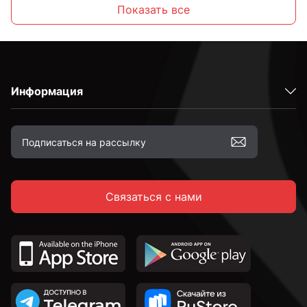
Распорные
Показать все
Латунные
Информация
Оцинкованные
Желтый цинк
Связаться с нами
М6
М8
М10