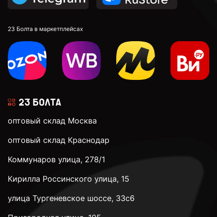
М12
23 Болта в маркетплейсах
М14
М16
оптовый склад Москва
М20
оптовый склад Краснодар
Коммунаров улица, 278/1
М24
Кирилла Россинского улица, 15
М30
улица Тургеневское шоссе, 33с6