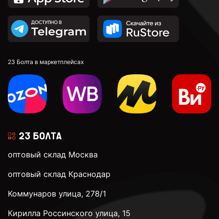
М10
М12
23 Болта в маркетплейсах
М14
М16
оптовый склад Москва
М20
оптовый склад Краснодар
Коммунаров улица, 278/1
М24
Кирилла Россинского улица, 15