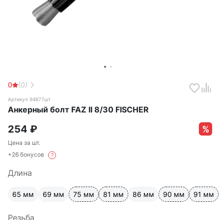
0
(0)
Артикул 94877шт
Анкерный болт FAZ II 8/30 FISCHER
254
₽
Цена за шт.
+26 бонусов
?
Длина
65 мм
69 мм
75 мм
81 мм
86 мм
90 мм
91 мм
Резьба