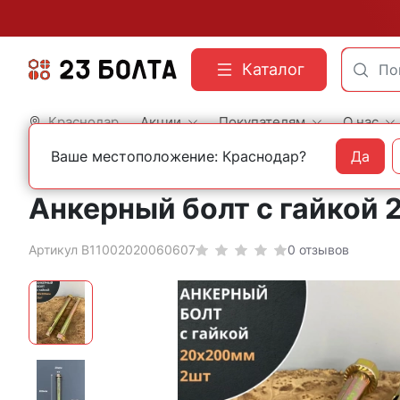
Каталог
Краснодар
Акции
Покупателям
О нас
Ваше местоположение: Краснодар?
Да
Главная
Фасованный крепеж
Анкеры
С гайкой
Анкерный болт с гайкой 2
Артикул B11002020060607
0 отзывов