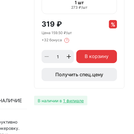
1 шт
273 ₽/шт
319
₽
Цена 159.50 ₽/шт
+32 бонуса
?
В корзину
Получить спец.цену
НАЛИЧИЕ
В наличии в
1 филиале
руктивно
нкеровку.