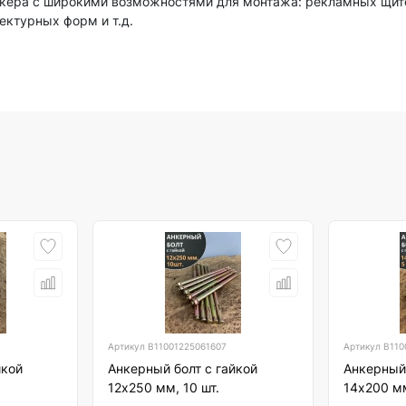
нкера с широкими возможностями для монтажа: рекламных щит
ектурных форм и т.д.
Артикул
B11001225061607
Артикул
B110
йкой
Анкерный болт с гайкой
Анкерный 
12х250 мм, 10 шт.
14х200 мм