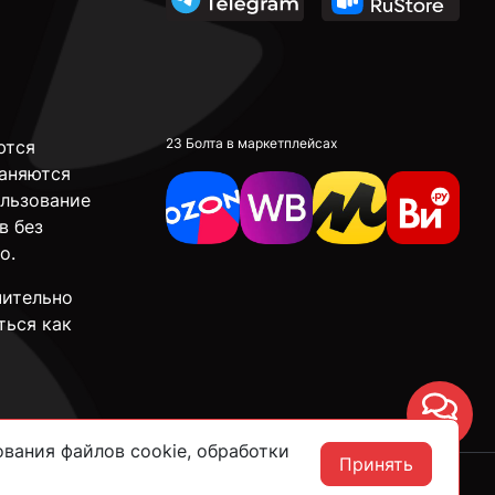
23 Болта в маркетплейсах
ются
аняются
ользование
в без
о.
чительно
ться как
Чат
вания файлов cookie, обработки
Принять