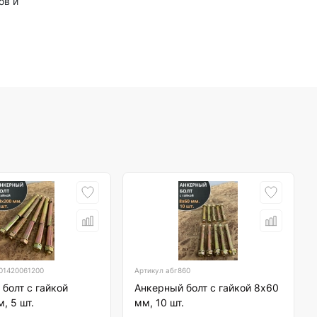
ов и
01420061200
Артикул
абг860
болт с гайкой
Анкерный болт с гайкой 8х60
, 5 шт.
мм, 10 шт.