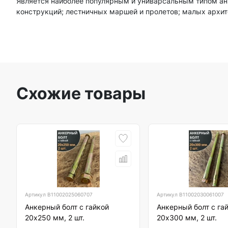
Является наиболее популярным и униварсальным типом а
конструкций; лестничных маршей и пролетов; малых архит
Схожие товары
Артикул
B11002025060707
Артикул
B11002030061007
Анкерный болт с гайкой
Анкерный болт с га
20х250 мм, 2 шт.
20х300 мм, 2 шт.