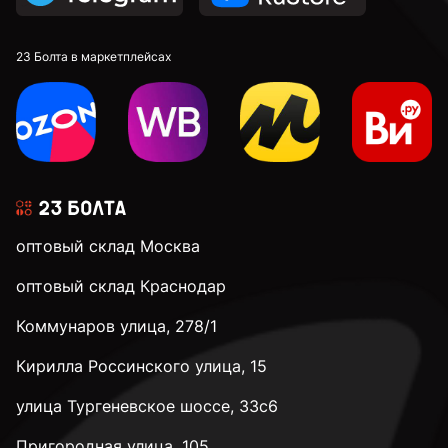
М12
23 Болта в маркетплейсах
М14
М16
оптовый склад Москва
М20
оптовый склад Краснодар
Коммунаров улица, 278/1
М24
Кирилла Россинского улица, 15
М30
улица Тургеневское шоссе, 33с6
Пригородная улица, 105