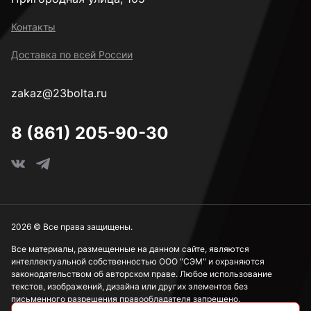
к.п. 4,8
Контакты
Доставка по всей России
к.п. 5,8
zakaz@23bolta.ru
Под ключ 8 мм
8 (861) 205-90-30
Под ключ 10 мм
Под ключ 13 мм
2026 © Все права защищены.
Все материалы, размещенные на данном сайте, являются
интеллектуальной собственностью ООО "СЭМ" и охраняются
Под ключ 15 мм
законодательством об авторском праве. Любое использование
текстов, изображений, дизайна или других элементов без
письменного разрешения правообладателя запрещено.