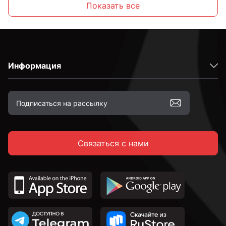
Показать все
Латунные
Информация
Оцинкованные
Желтый цинк
Связаться с нами
М6
М8
М10