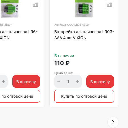
R6 2Bшт
Артикул
AAA-LR03 4Bшт
 алкалиновая LR6-
Батарейка алкалиновая LR03-
IXION
AAA 4 шт VIXION
В наличии
110
₽
Цена за шт.
В корзину
В корзину
 по оптовой цене
Купить по оптовой цене