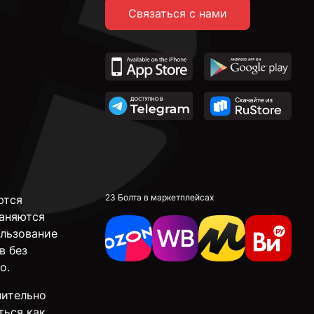
Связаться с нами
23 Болта в маркетплейсах
ются
аняются
ользование
в без
о.
чительно
ться как