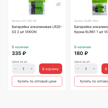
Артикул
D2-LR20 2B
Артикул
6LR61 1Bшт
Батарейка алкалиновая LR20-
Батарейка алкалино
D2 2 шт VIXION
Крона 6LR61 1 шт V
В наличии
В наличии
335
₽
180
₽
Цена за шт.
Цена за шт.
В корзину
В
Купить по оптовой цене
Купить по оптов