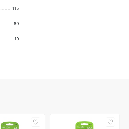
115
80
10