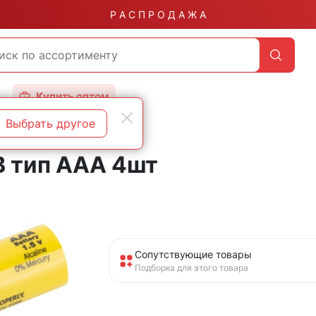
Р А С П Р О Д А Ж А
Купить оптом
Выбрать другое
В тип ААА 4шт
Сопутствующие товары
Подборка для этого товара