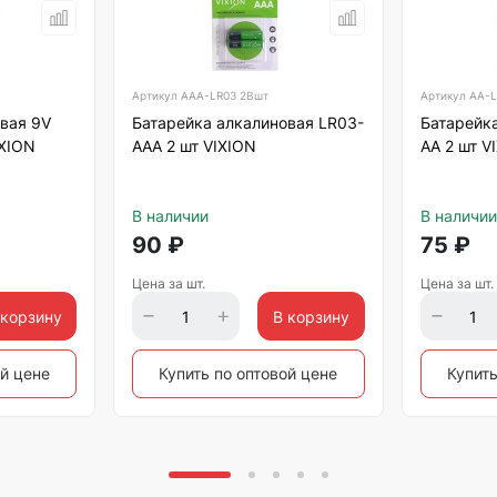
Артикул
AAA-LR03 2Bшт
Артикул
AA-L
вая 9V
Батарейка алкалиновая LR03-
Батарейка
IXION
AAA 2 шт VIXION
AA 2 шт V
В наличии
В наличии
90
₽
75
₽
Цена за шт.
Цена за шт.
 корзину
В корзину
ой цене
Купить по оптовой цене
Купить