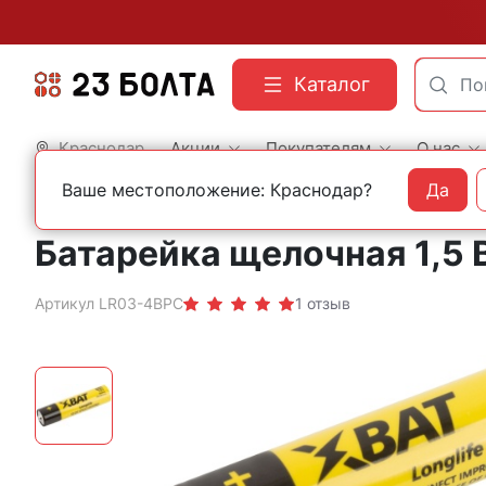
Каталог
Краснодар
Акции
Покупателям
О нас
Ваше местоположение: Краснодар?
Да
Главная
Хозтовары
Батарейки
Батарейка щелочная 1,5 
Артикул LR03-4BPC
1 отзыв