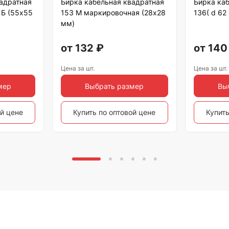
вадратная
Бирка кабельная квадратная
Бирка каб
 Б (55х55
153 М маркировочная (28х28
136( d 62
мм)
от
132
₽
от
140
Цена за шт.
Цена за шт.
мер
Выбрать размер
Вы
ой цене
Купить по оптовой цене
Купить