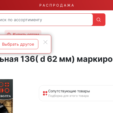
Р А С П Р О Д А Ж А
Купить оптом
Выбрать другое
ьная 136( d 62 мм) маркиро
Сопутствующие товары
Подборка для этого товара