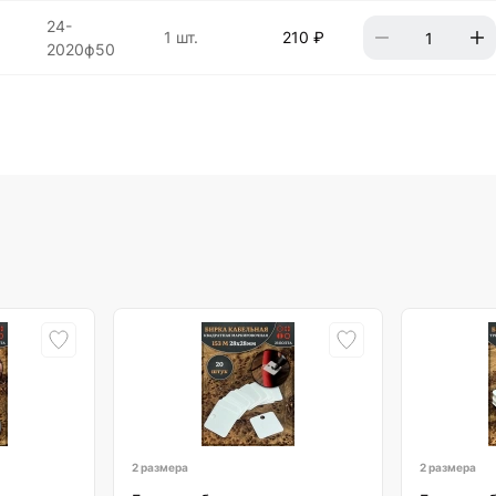
24-
1 шт.
210 ₽
2020ф50
2 размера
2 размера