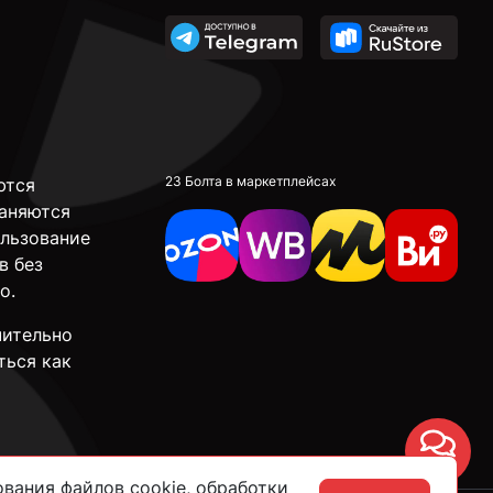
23 Болта в маркетплейсах
ются
аняются
ользование
в без
о.
чительно
ться как
Чат
вания файлов cookie, обработки