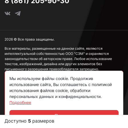
8 (861) 205-90-30
2026 © Все права защищены.
Все материалы, размещенные на данном сайте, являются
интеллектуальной собственностью ООО "СЭМ" и охраняются
законодательством об авторском праве. Любое использование
текстов, изображений, дизайна или других элементов без
письменного разрешения правообладателя запрещено.
Мы используем файлы cookie. Продолжив
Информация, представленная на сайте, носит исключительно
ознакомительный характер и не может рассматриваться как
использование сайта, Вы соглашаетесь с политикой
публичная оферта в соответствии со ст. 437 ГК РФ.
использования файлов cookie, обработки
персональных данных и конфиденциальности.
Подробнее
Политика конфиденциальности
Согласие на обработку данных
Принять
Доступно
5
размеров
Чат
Пользовательское соглашение