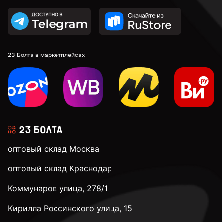
к.п. 10,9
к.п. 12,9
23 Болта в маркетплейсах
М4
М5
оптовый склад Москва
М6
оптовый склад Краснодар
Коммунаров улица, 278/1
М8
Кирилла Россинского улица, 15