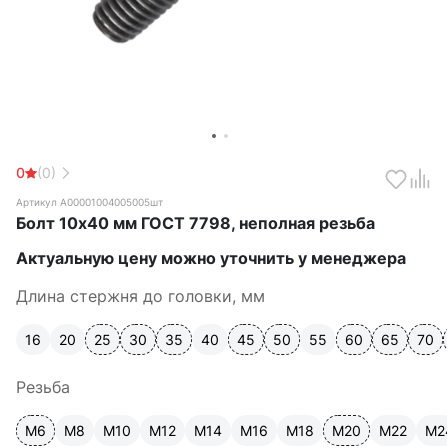
0
(0)
Артикул А00001004005005шт
Болт 10х40 мм ГОСТ 7798, неполная резьба
Актуальную цену можно уточнить у менеджера
Длина стержня до головки, мм
16
20
25
30
35
40
45
50
55
60
65
70
Резьба
М6
М8
М10
М12
М14
М16
М18
М20
М22
М2