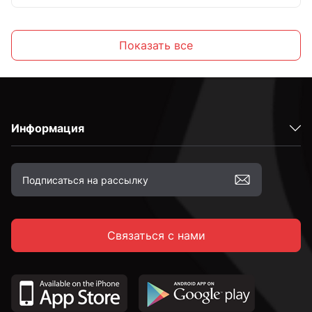
Высокопрочные
Показать все
С полной резьбой
Информация
С неполной резьбой
к.п. 4,8
Связаться с нами
к.п. 5,8
к.п. 8,8