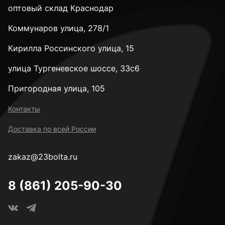
оптовый склад Краснодар
Коммунаров улица, 278/1
М8
Кирилла Россинского улица, 15
М10
улица Тургеневское шоссе, 33с6
Пригородная улица, 105
М12
Контакты
Доставка по всей России
М14
zakaz@23bolta.ru
М16
8 (861) 205-90-30
М18