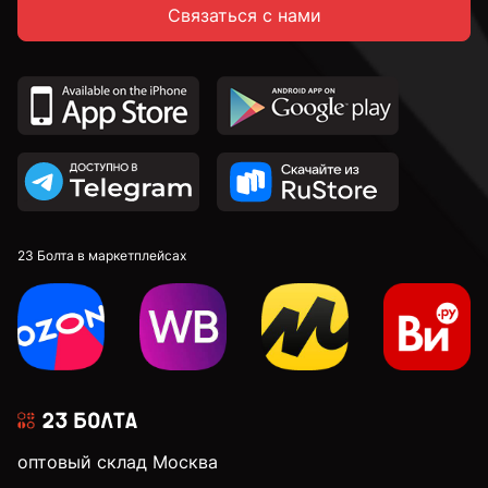
Связаться с нами
к.п. 5,8
к.п. 8,8
к.п. 10,9
к.п. 12,9
23 Болта в маркетплейсах
М4
М5
оптовый склад Москва
М6