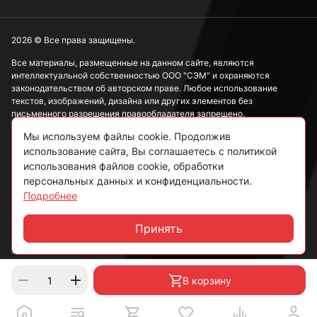
М20
2026 © Все права защищены.
Все материалы, размещенные на данном сайте, являются
интеллектуальной собственностью ООО "СЭМ" и охраняются
М22
законодательством об авторском праве. Любое использование
текстов, изображений, дизайна или других элементов без
письменного разрешения правообладателя запрещено.
М24
Мы используем файлы cookie. Продолжив
Информация, представленная на сайте, носит исключительно
использование сайта, Вы соглашаетесь с политикой
ознакомительный характер и не может рассматриваться как
публичная оферта в соответствии со ст. 437 ГК РФ.
использования файлов cookie, обработки
М27
персональных данных и конфиденциальности.
Подробнее
Политика конфиденциальности
Согласие на обработку данных
Принять
М36
Чат
Пользовательское соглашение
М48
В корзину