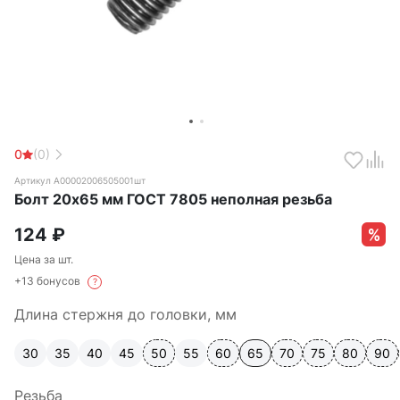
0
(0)
Артикул А00002006505001шт
Болт 20х65 мм ГОСТ 7805 неполная резьба
124
₽
Цена за шт.
+13 бонусов
?
Длина стержня до головки, мм
30
35
40
45
50
55
60
65
70
75
80
90
Резьба