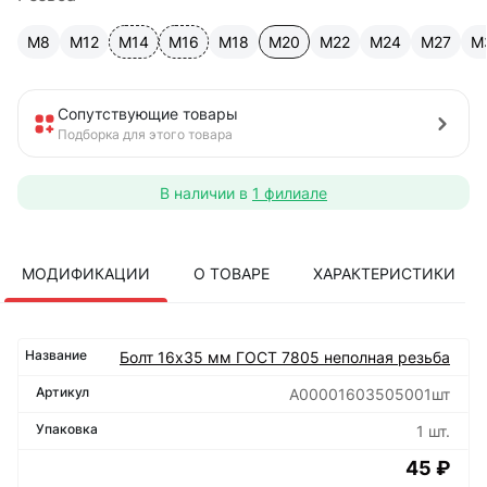
М8
М12
М14
М16
М18
М20
М22
М24
М27
М
Сопутствующие товары
Подборка для этого товара
В наличии в
1 филиале
МОДИФИКАЦИИ
О ТОВАРЕ
ХАРАКТЕРИСТИКИ
Болт 16х35 мм ГОСТ 7805 неполная резьба
А00001603505001шт
1 шт.
45 ₽