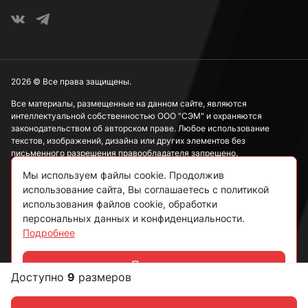
2026 © Все права защищены.
Все материалы, размещенные на данном сайте, являются
интеллектуальной собственностью ООО "СЭМ" и охраняются
законодательством об авторском праве. Любое использование
текстов, изображений, дизайна или других элементов без
письменного разрешения правообладателя запрещено.
Мы используем файлы cookie. Продолжив
Информация, представленная на сайте, носит исключительно
использование сайта, Вы соглашаетесь с политикой
ознакомительный характер и не может рассматриваться как
публичная оферта в соответствии со ст. 437 ГК РФ.
использования файлов cookie, обработки
персональных данных и конфиденциальности.
Подробнее
Политика конфиденциальности
Согласие на обработку данных
Принять
Доступно
9
размеров
Чат
Пользовательское соглашение