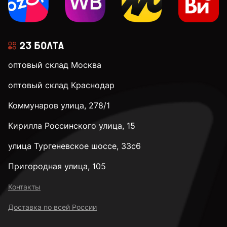
М4
М5
оптовый склад Москва
М6
оптовый склад Краснодар
Коммунаров улица, 278/1
М8
Кирилла Россинского улица, 15
М10
улица Тургеневское шоссе, 33с6
Пригородная улица, 105
М12
Контакты
Доставка по всей России
М14