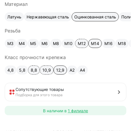
Материал
Латунь
Нержавеющая сталь
Оцинкованная сталь
Пол
Резьба
М3
М4
М5
М6
М8
М10
М12
М14
М16
М18
Класс прочности крепежа
4,8
5,8
8,8
10,9
12,9
A2
А4
Сопутствующие товары
Подборка для этого товара
В наличии в
1 филиале