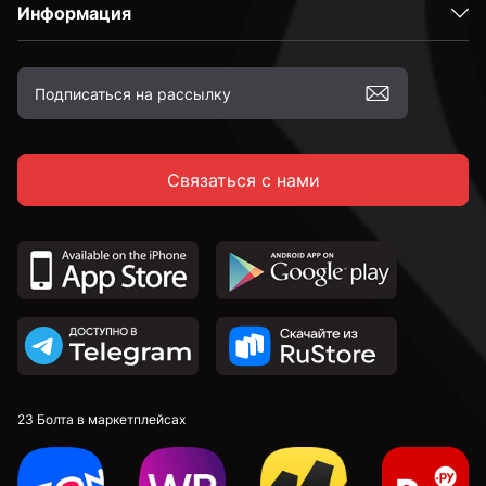
Информация
С неполной резьбой
к.п. 4,8
Связаться с нами
к.п. 5,8
к.п. 8,8
к.п. 10,9
к.п. 12,9
23 Болта в маркетплейсах