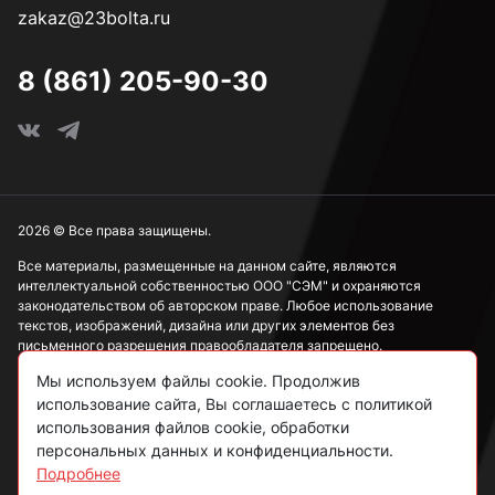
zakaz@23bolta.ru
М16
8 (861) 205-90-30
М18
М20
2026 © Все права защищены.
Все материалы, размещенные на данном сайте, являются
интеллектуальной собственностью ООО "СЭМ" и охраняются
М22
законодательством об авторском праве. Любое использование
текстов, изображений, дизайна или других элементов без
письменного разрешения правообладателя запрещено.
М24
Мы используем файлы cookie. Продолжив
Информация, представленная на сайте, носит исключительно
использование сайта, Вы соглашаетесь с политикой
ознакомительный характер и не может рассматриваться как
публичная оферта в соответствии со ст. 437 ГК РФ.
использования файлов cookie, обработки
М27
персональных данных и конфиденциальности.
Подробнее
Политика конфиденциальности