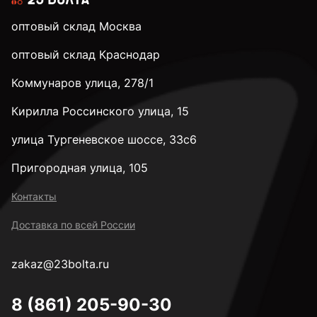
оптовый склад Москва
М6
оптовый склад Краснодар
Коммунаров улица, 278/1
М8
Кирилла Россинского улица, 15
М10
улица Тургеневское шоссе, 33с6
Пригородная улица, 105
М12
Контакты
Доставка по всей России
М14
zakaz@23bolta.ru
М16
8 (861) 205-90-30