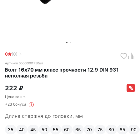
0
(0)
Артикул 00000001750шт
Болт 16х70 мм класс прочности 12.9 DIN 931
неполная резьба
222
₽
Цена за шт.
+23 бонуса
?
Длина стержня до головки, мм
35
40
45
50
55
60
65
70
75
80
85
90