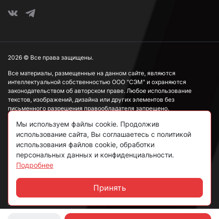
М18
М20
2026 © Все права защищены.
Все материалы, размещенные на данном сайте, являются
интеллектуальной собственностью ООО "СЭМ" и охраняются
М22
законодательством об авторском праве. Любое использование
текстов, изображений, дизайна или других элементов без
письменного разрешения правообладателя запрещено.
М24
Мы используем файлы cookie. Продолжив
Информация, представленная на сайте, носит исключительно
использование сайта, Вы соглашаетесь с политикой
ознакомительный характер и не может рассматриваться как
публичная оферта в соответствии со ст. 437 ГК РФ.
использования файлов cookie, обработки
М27
персональных данных и конфиденциальности.
Подробнее
Политика конфиденциальности
Согласие на обработку данных
Принять
М36
Чат
Пользовательское соглашение