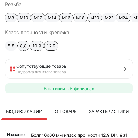
Резьба
М8
М10
М12
М14
М16
М18
М20
М22
М24
М
Класс прочности крепежа
5,8
8,8
10,9
12,9
Сопутствующие товары
Подборка для этого товара
В наличии в
5 филиалах
МОДИФИКАЦИИ
О ТОВАРЕ
ХАРАКТЕРИСТИКИ
Болт 16х60 мм класс прочности 12.9 DIN 931