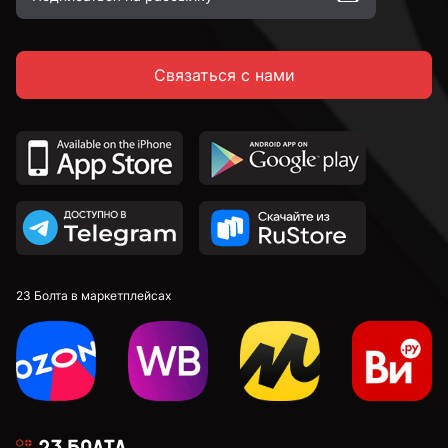
к.п. 4,8
Связаться с нами
к.п. 5,8
к.п. 8,8
к.п. 10,9
к.п. 12,9
23 Болта в маркетплейсах
М4
М5