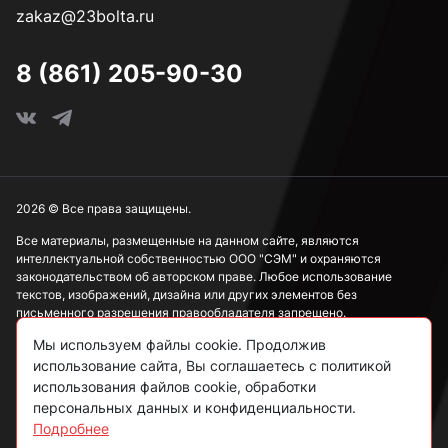
zakaz@23bolta.ru
М16
8 (861) 205-90-30
М18
М20
2026 © Все права защищены.
Все материалы, размещенные на данном сайте, являются
интеллектуальной собственностью ООО "СЭМ" и охраняются
М22
законодательством об авторском праве. Любое использование
текстов, изображений, дизайна или других элементов без
письменного разрешения правообладателя запрещено.
М24
Мы используем файлы cookie. Продолжив
Информация, представленная на сайте, носит исключительно
использование сайта, Вы соглашаетесь с политикой
ознакомительный характер и не может рассматриваться как
публичная оферта в соответствии со ст. 437 ГК РФ.
использования файлов cookie, обработки
М27
персональных данных и конфиденциальности.
Подробнее
Политика конфиденциальности