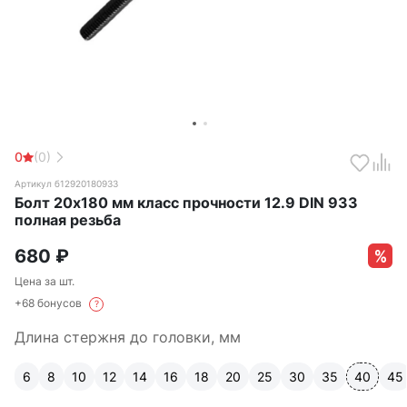
0
(0)
Артикул б12920180933
Болт 20х180 мм класс прочности 12.9 DIN 933
полная резьба
680
₽
Цена за шт.
+68 бонусов
?
Длина стержня до головки, мм
6
8
10
12
14
16
18
20
25
30
35
40
45