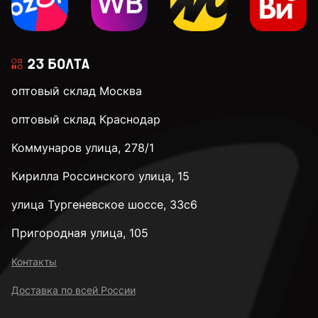
М4
М5
оптовый склад Москва
М6
оптовый склад Краснодар
Коммунаров улица, 278/1
М8
Кирилла Россинского улица, 15
М10
улица Тургеневское шоссе, 33с6
Пригородная улица, 105
М12
Контакты
Доставка по всей России
М14