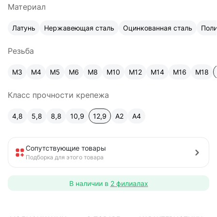
Материал
Латунь
Нержавеющая сталь
Оцинкованная сталь
Пол
Резьба
М3
М4
М5
М6
М8
М10
М12
М14
М16
М18
Класс прочности крепежа
4,8
5,8
8,8
10,9
12,9
A2
А4
Сопутствующие товары
Подборка для этого товара
В наличии в
2 филиалах