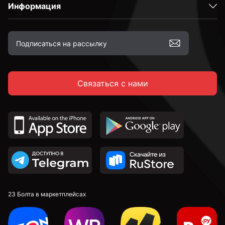
Информация
С неполной резьбой
к.п. 4,8
Связаться с нами
к.п. 5,8
к.п. 8,8
к.п. 10,9
к.п. 12,9
23 Болта в маркетплейсах