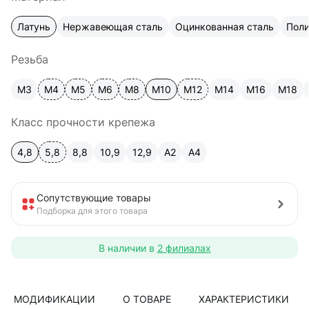
Латунь
Нержавеющая сталь
Оцинкованная сталь
Пол
Резьба
М3
М4
М5
М6
М8
М10
М12
М14
М16
М18
Класс прочности крепежа
4,8
5,8
8,8
10,9
12,9
A2
А4
Сопутствующие товары
Подборка для этого товара
В наличии в
2 филиалах
МОДИФИКАЦИИ
О ТОВАРЕ
ХАРАКТЕРИСТИКИ