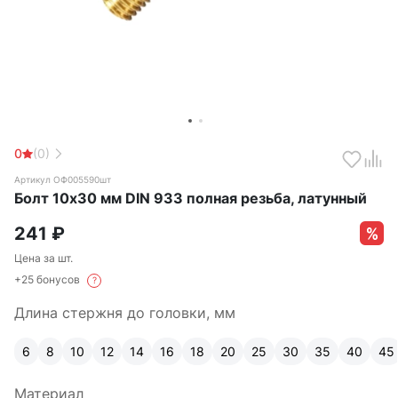
0
(0)
Артикул ОФ005590шт
Болт 10х30 мм DIN 933 полная резьба, латунный
241
₽
Цена за шт.
+25 бонусов
?
Длина стержня до головки, мм
6
8
10
12
14
16
18
20
25
30
35
40
45
Материал