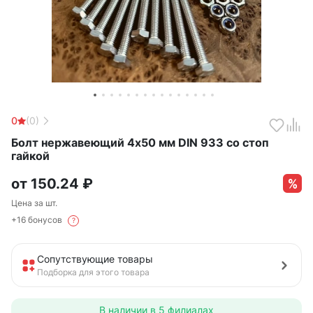
0
(0)
Болт нержавеющий 4х50 мм DIN 933 со стоп
гайкой
от
150.24
₽
Цена за шт.
+16 бонусов
?
Сопутствующие товары
Подборка для этого товара
В наличии в
5 филиалах