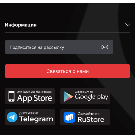
С полной резьбой
Информация
С неполной резьбой
к.п. 4,8
Связаться с нами
к.п. 5,8
к.п. 8,8
к.п. 10,9