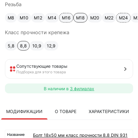
Резьба
М8
М10
М12
М14
М16
М18
М20
М22
М24
М
Класс прочности крепежа
5,8
8,8
10,9
12,9
Сопутствующие товары
Подборка для этого товара
В наличии в
3 филиалах
МОДИФИКАЦИИ
О ТОВАРЕ
ХАРАКТЕРИСТИКИ
Болт 18х50 мм класс прочности 8.8 DIN 931