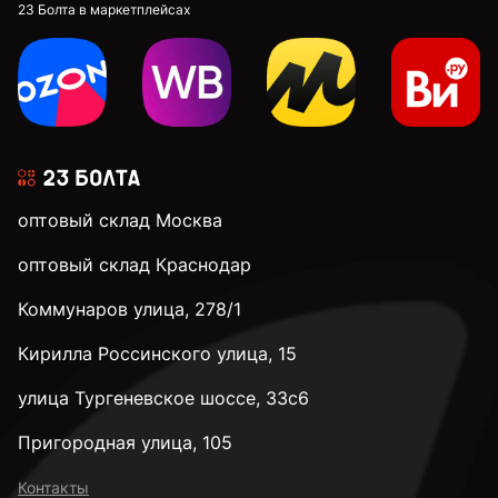
к.п. 12,9
23 Болта в маркетплейсах
М4
М5
оптовый склад Москва
М6
оптовый склад Краснодар
Коммунаров улица, 278/1
М8
Кирилла Россинского улица, 15
М10
улица Тургеневское шоссе, 33с6
Пригородная улица, 105
М12
Контакты