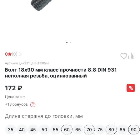
0
(0)
Артикул дин931ц8.8-1890шт
Болт 18х90 мм класс прочности 8.8 DIN 931
неполная резьба, оцинкованный
172
₽
Цена за шт.
+18 бонусов
?
Длина стержня до головки, мм
35
40
45
50
55
60
65
70
75
80
85
90