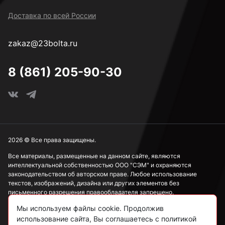
Доставка по всей России
М14
zakaz@23bolta.ru
М16
8 (861) 205-90-30
М18
М20
2026 © Все права защищены.
Все материалы, размещенные на данном сайте, являются
интеллектуальной собственностью ООО "СЭМ" и охраняются
М22
законодательством об авторском праве. Любое использование
текстов, изображений, дизайна или других элементов без
письменного разрешения правообладателя запрещено.
М24
Мы используем файлы cookie. Продолжив
Информация, представленная на сайте, носит исключительно
использование сайта, Вы соглашаетесь с политикой
ознакомительный характер и не может рассматриваться как