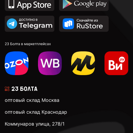
к.п. 10,9
к.п. 12,9
23 Болта в маркетплейсах
М4
М5
оптовый склад Москва
М6
оптовый склад Краснодар
Коммунаров улица, 278/1
М8