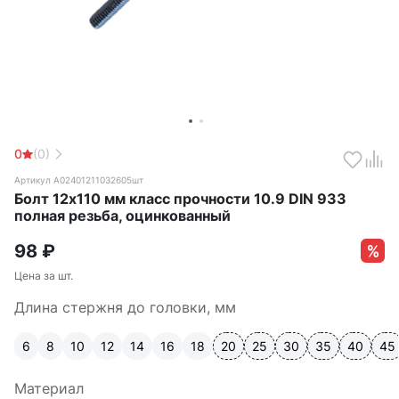
0
(0)
Артикул А02401211032605шт
Болт 12х110 мм класс прочности 10.9 DIN 933
полная резьба, оцинкованный
98
₽
Цена за шт.
Длина стержня до головки, мм
6
8
10
12
14
16
18
20
25
30
35
40
45
Материал