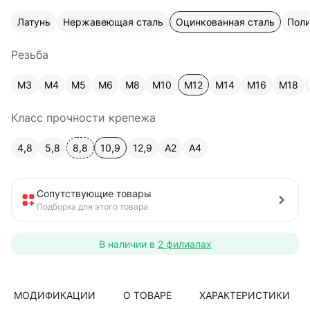
Латунь
Нержавеющая сталь
Оцинкованная сталь
Пол
Резьба
М3
М4
М5
М6
М8
М10
М12
М14
М16
М18
Класс прочности крепежа
4,8
5,8
8,8
10,9
12,9
A2
А4
Сопутствующие товары
Подборка для этого товара
В наличии в
2 филиалах
МОДИФИКАЦИИ
О ТОВАРЕ
ХАРАКТЕРИСТИКИ