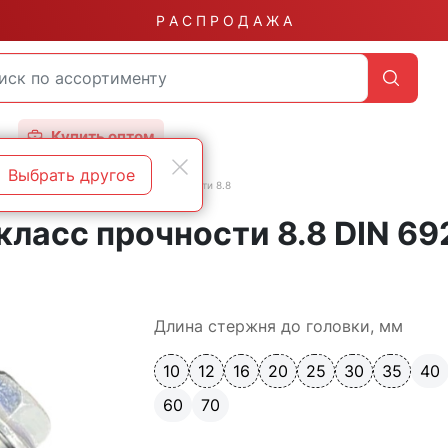
Р А С П Р О Д А Ж А
Купить оптом
Выбрать другое
бой
DIN 6921 с фланцем класс прочности 8.8
класс прочности 8.8 DIN 6
Длина стержня до головки, мм
10
12
16
20
25
30
35
40
60
70