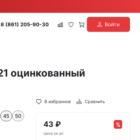
8 (861) 205-90-30
Войти
921 оцинкованный
В избранное
Сравнить
45
50
43
₽
Цена за шт.