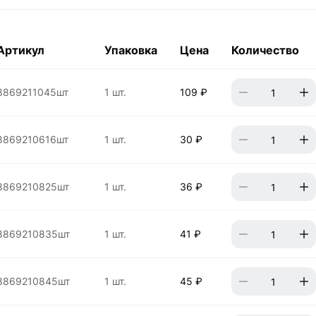
Артикул
Упаковка
Цена
Количество
8869211045шт
1 шт.
109 ₽
8869210616шт
1 шт.
30 ₽
8869210825шт
1 шт.
36 ₽
8869210835шт
1 шт.
41 ₽
8869210845шт
1 шт.
45 ₽