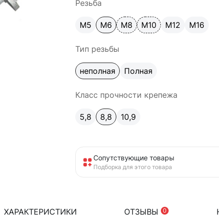
Резьба
М5
М6
М8
М10
М12
М16
Тип резьбы
неполная
Полная
Класс прочности крепежа
5,8
8,8
10,9
Сопутствующие товары
Подборка для этого товара
ХАРАКТЕРИСТИКИ
ОТЗЫВЫ
0