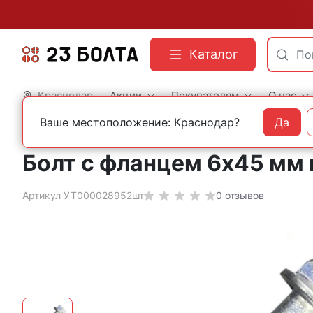
Каталог
Краснодар
Акции
Покупателям
О нас
Ваше местоположение: Краснодар?
Да
Главная
Строительный крепеж
Болты
DIN 6921 с фланцем и неполной резь
Болт с фланцем 6х45 мм 
Артикул УТ000028952шт
0 отзывов