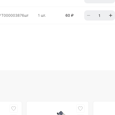
УТ000003876шт
1 шт.
60 ₽