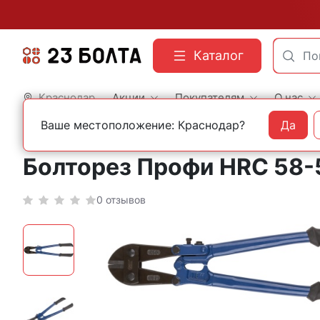
Каталог
Краснодар
Акции
Покупателям
О нас
Ваше местоположение: Краснодар?
Да
Главная
Строительный инструмент
Бокорезы и болторезы
Болторез Профи HRC 58-
0 отзывов