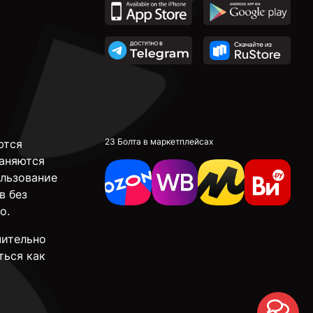
23 Болта в маркетплейсах
ются
аняются
ользование
в без
о.
чительно
ться как