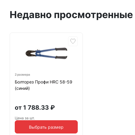
Недавно просмотренные
2 размера
Болторез Профи HRC 58-59
(синий)
от
1 788.33
₽
Цена за шт.
Выбрать размер