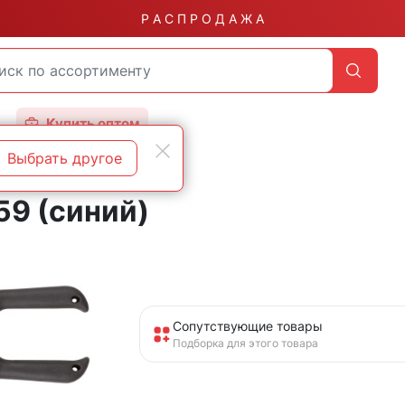
Р А С П Р О Д А Ж А
Купить оптом
Выбрать другое
59 (синий)
Сопутствующие товары
Подборка для этого товара