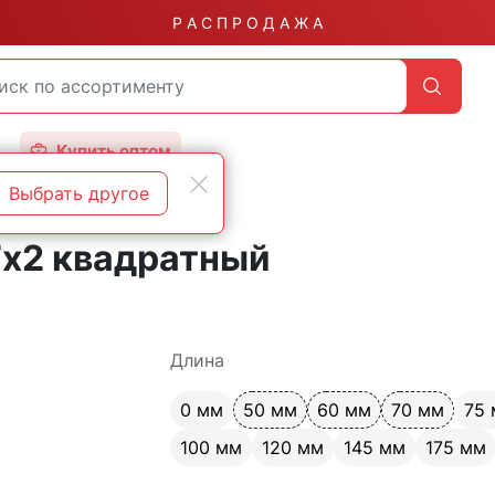
Р А С П Р О Д А Ж А
Купить оптом
Выбрать другое
7х2 квадратный
Длина
0 мм
50 мм
60 мм
70 мм
75
100 мм
120 мм
145 мм
175 мм