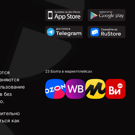
23 Болта в маркетплейсах
ются
аняются
ользование
в без
о.
чительно
ться как