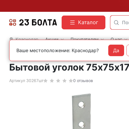
Каталог
Краснодар
Акции
Покупателям
О нас
Ваше местоположение: Краснодар?
Да
Главная
Бытовой крепеж и фурнитура
Уголки и кронштейны
Бытовой уголок 75х75х1
Артикул 30267шт
0 отзывов