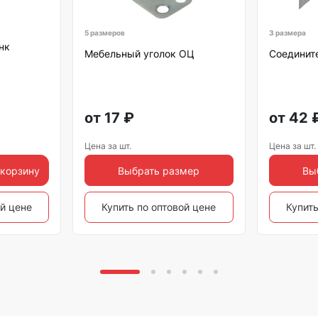
5 размеров
3 размера
нк
Мебельный уголок ОЦ
Соедините
от
17
₽
от
42
Цена за шт.
Цена за шт.
 корзину
Выбрать размер
Вы
ой цене
Купить по оптовой цене
Купить