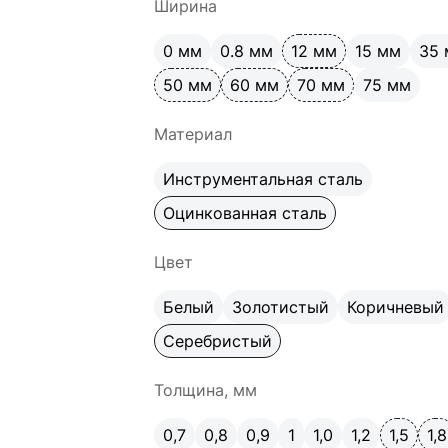
Ширина
0 мм
0.8 мм
12 мм
15 мм
35
50 мм
60 мм
70 мм
75 мм
Материал
Инструментальная сталь
Оцинкованная сталь
Цвет
Белый
Золотистый
Коричневый
Серебристый
Толщина, мм
0,7
0,8
0,9
1
1,0
1,2
1,5
1,8