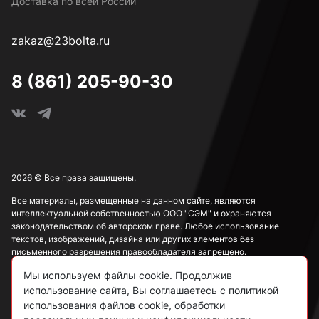
Доставка по всей России
zakaz@23bolta.ru
8 (861) 205-90-30
2026 © Все права защищены.
Все материалы, размещенные на данном сайте, являются
интеллектуальной собственностью ООО "СЭМ" и охраняются
законодательством об авторском праве. Любое использование
текстов, изображений, дизайна или других элементов без
письменного разрешения правообладателя запрещено.
Мы используем файлы cookie. Продолжив
Информация, представленная на сайте, носит исключительно
ознакомительный характер и не может рассматриваться как
использование сайта, Вы соглашаетесь с политикой
публичная оферта в соответствии со ст. 437 ГК РФ.
использования файлов cookie, обработки