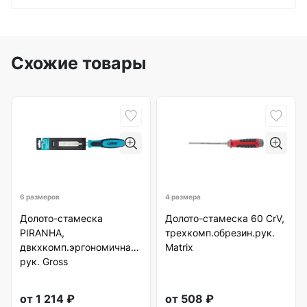
Схожие товары
6 размеров
4 размера
Долото-стамеска
Долото-стамеска 60 CrV,
PIRANHA,
трехкомп.обрезин.рук.
двкхкомп.эргономичная
Matrix
рук. Gross
от
1 214
₽
от
508
₽