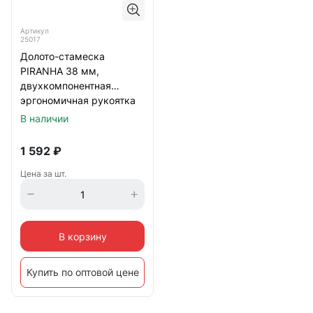
Артикул
25017
Долото-стамеска
PIRANHA 38 мм,
двухкомпонентная
эргономичная рукоятка
Gross
В наличии
1 592
₽
Цена за шт.
В корзину
Купить по оптовой цене