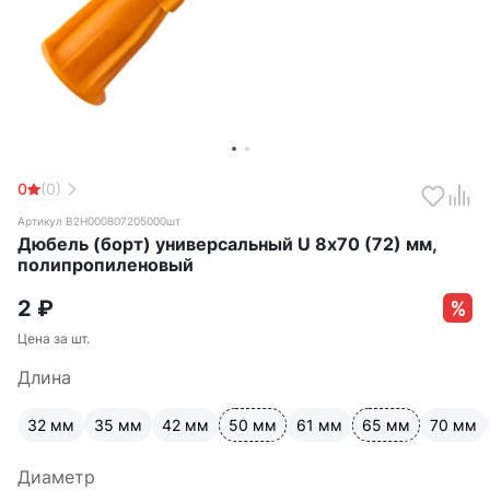
0
(0)
Артикул B2H000807205000шт
Дюбель (борт) универсальный U 8х70 (72) мм,
полипропиленовый
2
₽
Цена за шт.
Длина
32 мм
35 мм
42 мм
50 мм
61 мм
65 мм
70 мм
Диаметр