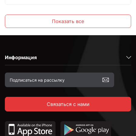
С крюком
Показать все
С кольцом
Информация
М4
М5
Связаться с нами
М6
М8