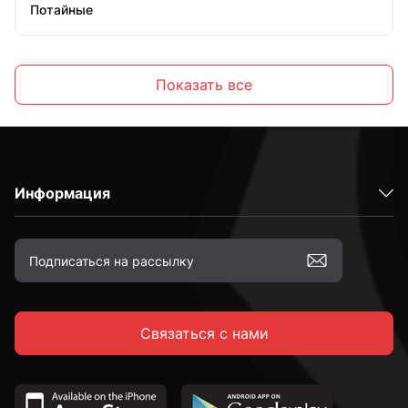
Потайные
С крюком
Показать все
С кольцом
Информация
М4
М5
Связаться с нами
М6
М8