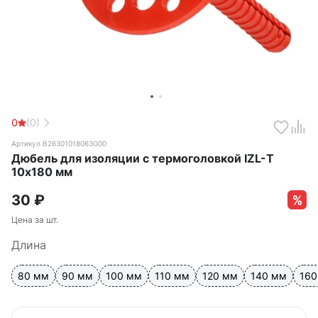
0
(0)
Артикул B26301018063G00
Дюбель для изоляции с термоголовкой IZL-T
10х180 мм
30
₽
Цена за шт.
Длина
80 мм
90 мм
100 мм
110 мм
120 мм
140 мм
160