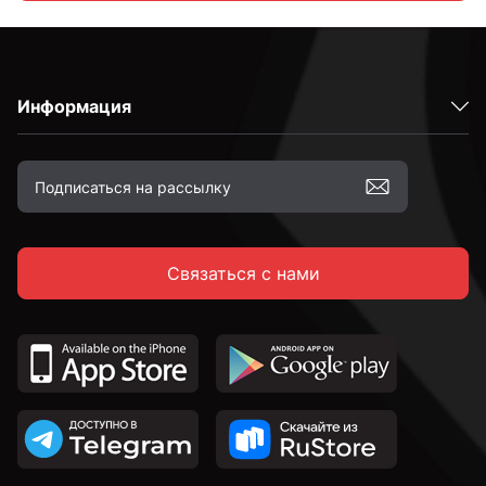
С кольцом
Информация
М4
М5
Связаться с нами
М6
М8