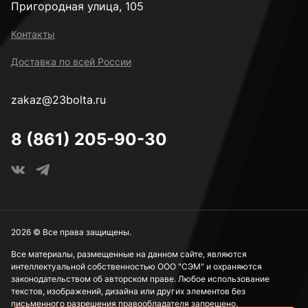
Пригородная улица, 105
к.п. 4,8
Контакты
Доставка по всей России
к.п. 5,8
zakaz@23bolta.ru
Под ключ 8 мм
8 (861) 205-90-30
Под ключ 10 мм
Под ключ 13 мм
2026 © Все права защищены.
Все материалы, размещенные на данном сайте, являются
интеллектуальной собственностью ООО "СЭМ" и охраняются
Под ключ 15 мм
законодательством об авторском праве. Любое использование
текстов, изображений, дизайна или других элементов без
письменного разрешения правообладателя запрещено.