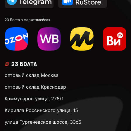
М12
23 Болта в маркетплейсах
М14
М16
оптовый склад Москва
М20
оптовый склад Краснодар
Коммунаров улица, 278/1
М24
Кирилла Россинского улица, 15
М30
улица Тургеневское шоссе, 33с6