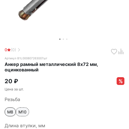
0
(0)
Артикул B1L000807263G07шт
Анкер рамный металлический 8х72 мм,
оцинкованный
20
₽
Цена за шт.
Резьба
М8
М10
Длина втулки, мм