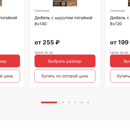
2 размера
2 размера
потайной
Дюбель с шурупом потайной
Дюбель с
8х140
8х120
от
255
₽
от
199
Цена за шт.
Цена за шт.
мер
Выбрать размер
Вы
ой цене
Купить по оптовой цене
Купить