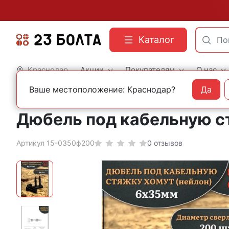
Каталог
Краснодар
Акции
Покупателям
О нас
Ваше местоположение: Краснодар?
Да
Главная
Фасованный крепеж
Дюбели
Дюбель под кабельную ст
Артикул 15-0350ф200
0 отзывов