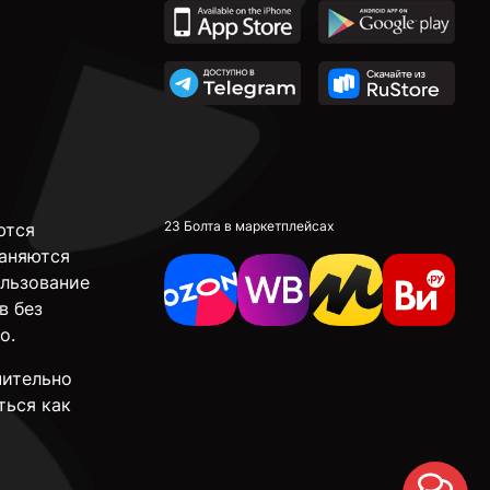
23 Болта в маркетплейсах
ются
аняются
ользование
в без
о.
чительно
ться как