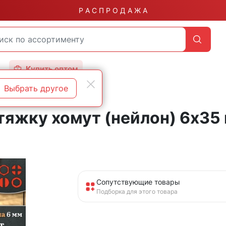
Р А С П Р О Д А Ж А
Купить оптом
Выбрать другое
яжку хомут (нейлон) 6х35 
Сопутствующие товары
Подборка для этого товара