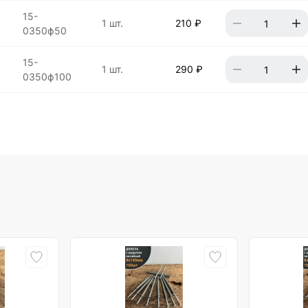
15-
1 шт.
210 ₽
0350ф50
15-
1 шт.
290 ₽
0350ф100