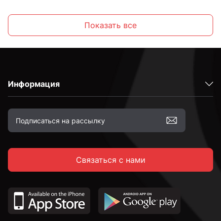
С крюком
Показать все
С кольцом
Информация
М4
М5
Связаться с нами
М6
М8