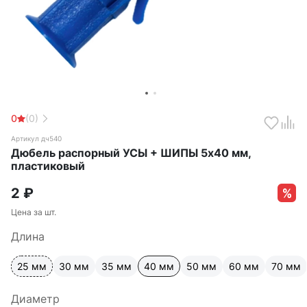
0
(0)
Артикул дч540
Дюбель распорный УСЫ + ШИПЫ 5х40 мм,
пластиковый
2
₽
Цена за шт.
Длина
25 мм
30 мм
35 мм
40 мм
50 мм
60 мм
70 мм
Диаметр