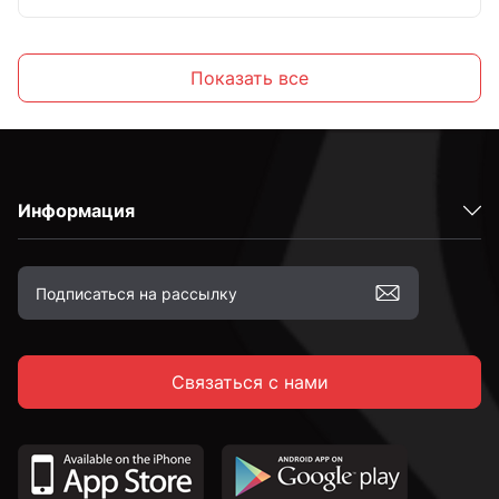
С крюком
Показать все
С кольцом
Информация
М4
М5
Связаться с нами
М6
М8