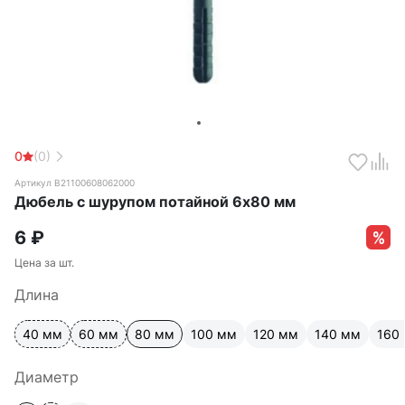
0
(0)
Артикул B21100608062000
Дюбель с шурупом потайной 6х80 мм
6
₽
Цена за шт.
Длина
40 мм
60 мм
80 мм
100 мм
120 мм
140 мм
160
Диаметр