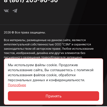
8 (861) 205-90-30
2026 © Все права защищены.
Все материалы, размещенные на данном сайте, являются
интеллектуальной собственностью ООО "СЭМ" и охраняются
законодательством об авторском праве. Любое использование
текстов, изображений, дизайна или других элементов без
письменного разрешения правообладателя запрещено.
Мы используем файлы cookie. Продолжив
Информация, представленная на сайте, носит исключительно
использование сайта, Вы соглашаетесь с политикой
ознакомительный характер и не может рассматриваться как
публичная оферта в соответствии со ст. 437 ГК РФ.
использования файлов cookie, обработки
персональных данных и конфиденциальности.
Подробнее
Политика конфиденциальности
Согласие на обработку данных
Принять
Чат
Пользовательское соглашение