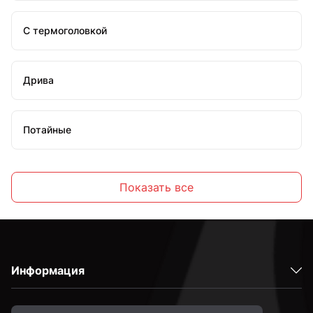
С термоголовкой
Дрива
Потайные
С крюком
Показать все
С кольцом
Информация
М4