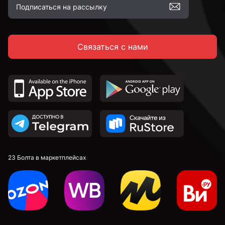
М5
Связаться с нами
М6
М8
23 Болта в маркетплейсах