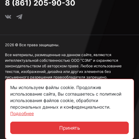
8 (861) 205-90-30
2026 © Все права защищены.
Все материалы, размещенные на данном сайте, являются
интеллектуальной собственностью ООО "СЭМ" и охраняются
законодательством об авторском праве. Любое использование
текстов, изображений, дизайна или других элементов без
письменного разрешения правообладателя запрещено.
Мы используем файлы cookie. Продолжив
Информация, представленная на сайте, носит исключительно
ознакомительный характер и не может рассматриваться как
использование сайта, Вы соглашаетесь с политикой
публичная оферта в соответствии со ст. 437 ГК РФ.
использования файлов cookie, обработки
персональных данных и конфиденциальности.
Подробнее
Политика конфиденциальности
Согласие на обработку данных
Принять
Чат
Пользовательское соглашение