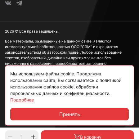
2026 © Все права защищены.
Все материалы, размещенные на данном сайте, являются
интеллектуальной собственностью ООО "СЭМ" и охраняются
законодательством об авторском праве. Любое использование
текстов, изображений, дизайна или других элементов без
письменного разрешения правообладателя запрещено.
Мы используем файлы cookie. Продолжив
Информация, представленная на сайте, носит исключительно
ознакомительный характер и не может рассматриваться как
использование сайта, Вы соглашаетесь с политикой
публичная оферта в соответствии со ст. 437 ГК РФ.
использования файлов cookie, обработки
персональных данных и конфиденциальности.
Подробнее
Политика конфиденциальности
Согласие на обработку данных
Принять
Чат
Пользовательское соглашение
В корзину