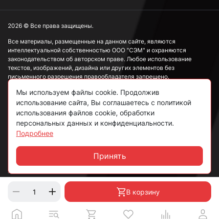
2026 © Все права защищены.
Все материалы, размещенные на данном сайте, являются
интеллектуальной собственностью ООО "СЭМ" и охраняются
законодательством об авторском праве. Любое использование
текстов, изображений, дизайна или других элементов без
письменного разрешения правообладателя запрещено.
Мы используем файлы cookie. Продолжив
Информация, представленная на сайте, носит исключительно
использование сайта, Вы соглашаетесь с политикой
ознакомительный характер и не может рассматриваться как
публичная оферта в соответствии со ст. 437 ГК РФ.
использования файлов cookie, обработки
персональных данных и конфиденциальности.
Подробнее
Политика конфиденциальности
Согласие на обработку данных
Принять
Чат
Пользовательское соглашение
В корзину