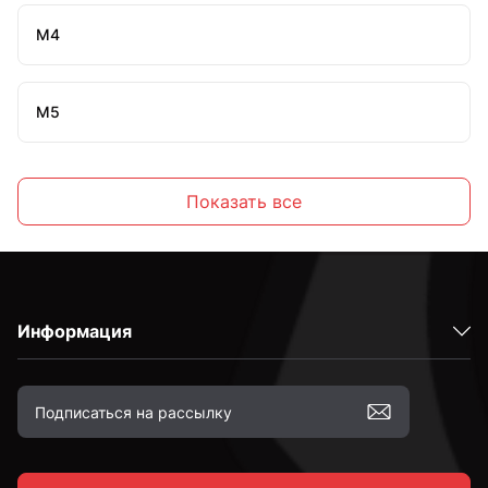
М4
М5
М6
Показать все
М8
Информация
М10
М12