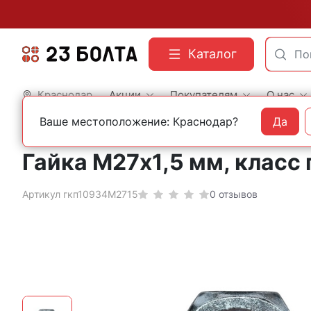
Каталог
Краснодар
Акции
Покупателям
О нас
Ваше местоположение: Краснодар?
Да
Главная
Строительный крепеж
Крепеж с мелкой резьбой
Гайки с мелкой ре
Гайка М27х1,5 мм, класс
Артикул гкп10934М2715
0 отзывов