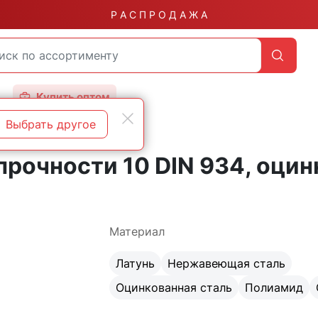
Р А С П Р О Д А Ж А
Купить оптом
Выбрать другое
зьбой
DIN 934 с малым шагом резьбы
 прочности 10 DIN 934, оци
Материал
Латунь
Нержавеющая сталь
Оцинкованная сталь
Полиамид