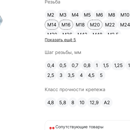
Резьба
М2
М3
М4
М5
М6
М8
М10
М14
М16
М18
М20
М22
М2
М30
М36
М42
М48
М2.5
Показать ещё 5
Шаг резьбы, мм
0,4
0,5
0,7
0,8
1
1,5
1,25
2,5
3
3,5
4
4,5
5
Класс прочности крепежа
4,8
5,8
8
10
12,9
A2
Сопутствующие товары