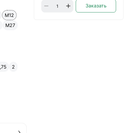
Заказать
М12
4
М27
1,75
2