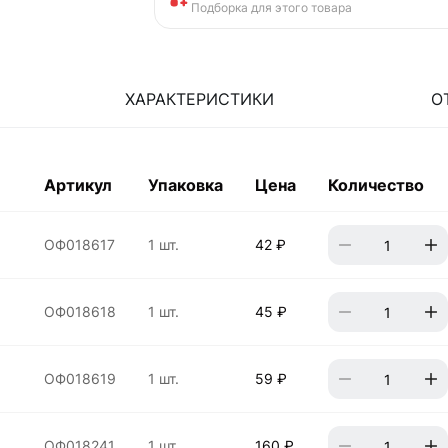
Подборка для этого товара
ХАРАКТЕРИСТИКИ
О
Артикул
Упаковка
Цена
Количество
ОФ018617
1 шт.
42 ₽
ОФ018618
1 шт.
45 ₽
ОФ018619
1 шт.
59 ₽
ОФ018241
1 шт.
160 ₽