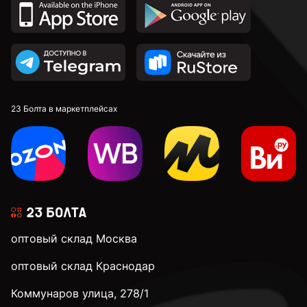
М6
М8
М10
23 Болта в маркетплейсах
М12
М14
оптовый склад Москва
М18
оптовый склад Краснодар
Коммунаров улица, 278/1
М20