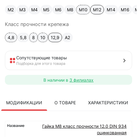
М2
М3
М4
М5
М6
М8
М10
М12
М14
М16
Класс прочности крепежа
4,8
5,8
8
10
12,9
A2
Сопутствующие товары
Подборка для этого товара
В наличии в
3 филиалах
МОДИФИКАЦИИ
О ТОВАРЕ
ХАРАКТЕРИСТИКИ
Гайка М8 класс прочности 12.0 DIN 934
оцинкованная