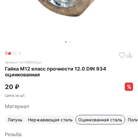
5
(1)
Артикул гкп12993412шт
Гайка М12 класс прочности 12.0 DIN 934
оцинкованная
20
₽
Цена за шт.
Материал
Латунь
Нержавеющая сталь
Оцинкованная сталь
Пол
Резьба