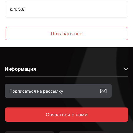
к.п. 5,8
к.п. 8,8
Показать все
к.п. 12,9
Информация
М3
М4
Связаться с нами
М5