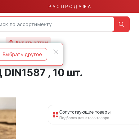
Р А С П Р О Д А Ж А
Купить оптом
Выбрать другое
DIN1587 , 10 шт.
Сопутствующие товары
Подборка для этого товара