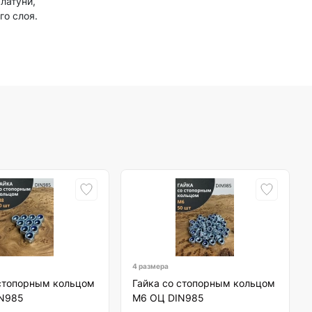
латуни,
го слоя.
4 размера
 стопорным кольцом
Гайка со стопорным кольцом
N985
М6 ОЦ DIN985