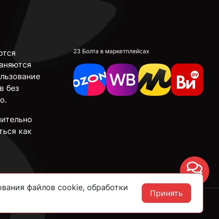
23 Болта в маркетплейсах
ются
аняются
ользование
в без
о.
чительно
ться как
Чат
вания файлов cookie, обработки
Принять