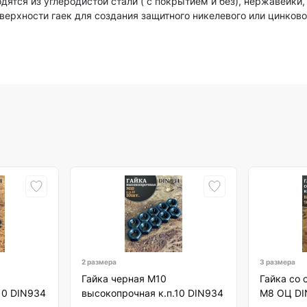
ятся из углеродистой стали ( с покрытием и без), нержавейки, 
ерхности гаек для создания защитного никелевого или цинково
2 размера
3 размера
Гайка черная М10
Гайка со
10 DIN934
высокопрочная к.п.10 DIN934
М8 ОЦ DI