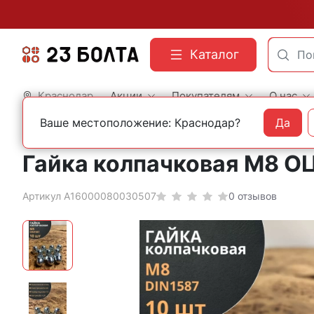
Каталог
Краснодар
Акции
Покупателям
О нас
Ваше местоположение: Краснодар?
Да
Главная
Фасованный крепеж
Гайки и втулки
Гайка колпачковая М8 ОЦ 
Артикул А16000080030507
0 отзывов