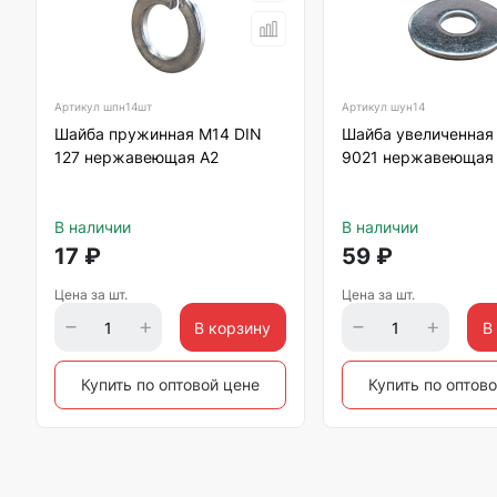
Артикул
шпн14шт
Артикул
шун14
Шайба пружинная М14 DIN
Шайба увеличенная
127 нержавеющая А2
9021 нержавеющая
В наличии
В наличии
17
₽
59
₽
Цена за шт.
Цена за шт.
В корзину
В
Купить по оптовой цене
Купить по оптов