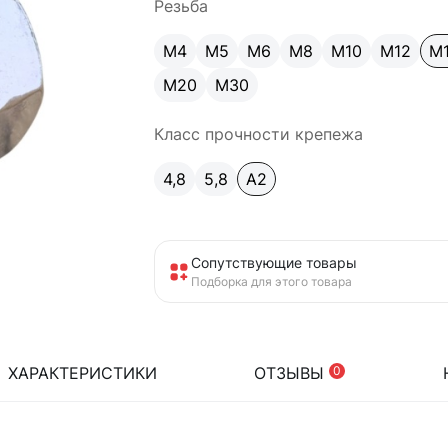
Резьба
М4
М5
М6
М8
М10
М12
М
М20
М30
Класс прочности крепежа
4,8
5,8
A2
Сопутствующие товары
Подборка для этого товара
ХАРАКТЕРИСТИКИ
ОТЗЫВЫ
0