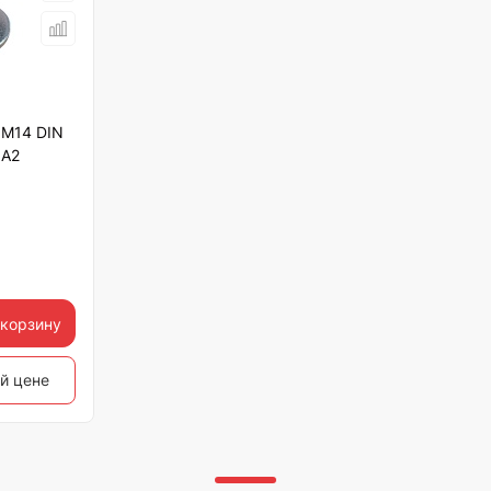
 М14 DIN
 А2
 корзину
ой цене