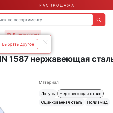
Р А С П Р О Д А Ж А
Купить оптом
Выбрать другое
DIN 1587 колпачковые А2
DIN 1587 нержавеющая стал
Материал
Латунь
Нержавеющая сталь
Оцинкованная сталь
Полиамид