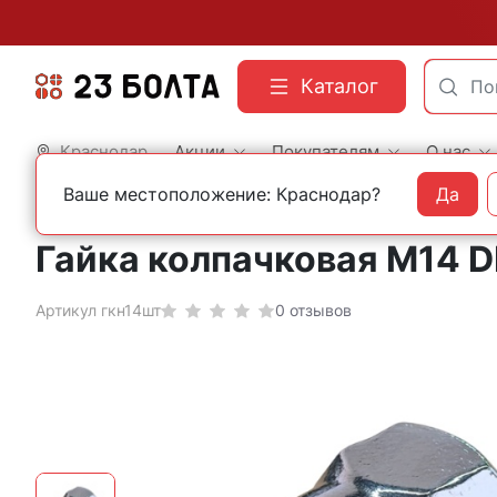
Каталог
Краснодар
Акции
Покупателям
О нас
Ваше местоположение: Краснодар?
Да
Главная
Строительный крепеж
Нержавеющий крепеж
Гайки нержавеющие
Гайка колпачковая М14 
Артикул гкн14шт
0 отзывов