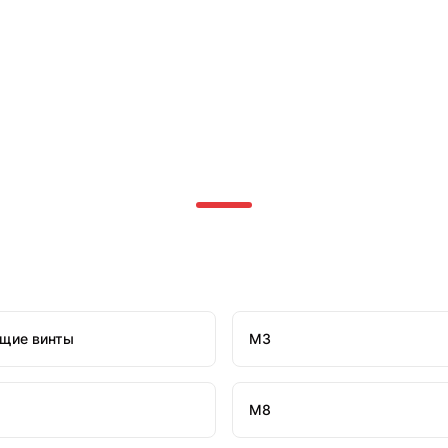
щие винты
М3
М8