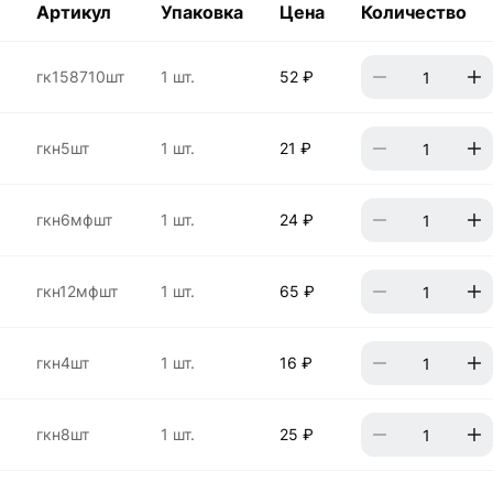
Артикул
Упаковка
Цена
Количество
гк158710шт
1 шт.
52 ₽
гкн5шт
1 шт.
21 ₽
гкн6мфшт
1 шт.
24 ₽
гкн12мфшт
1 шт.
65 ₽
гкн4шт
1 шт.
16 ₽
гкн8шт
1 шт.
25 ₽