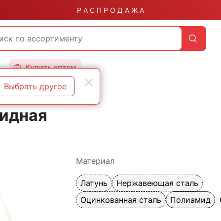
Р А С П Р О Д А Ж А
Купить оптом
Выбрать другое
мидная
Материал
Латунь
Нержавеющая сталь
Оцинкованная сталь
Полиамид