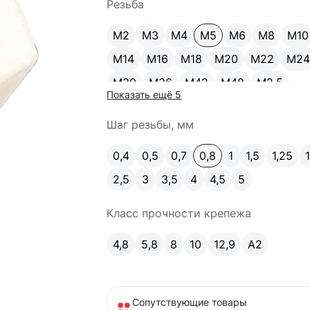
Резьба
М2
М3
М4
М5
М6
М8
М10
М14
М16
М18
М20
М22
М2
М30
М36
М42
М48
М2.5
Показать ещё 5
Шаг резьбы, мм
0,4
0,5
0,7
0,8
1
1,5
1,25
2,5
3
3,5
4
4,5
5
Класс прочности крепежа
4,8
5,8
8
10
12,9
A2
Сопутствующие товары