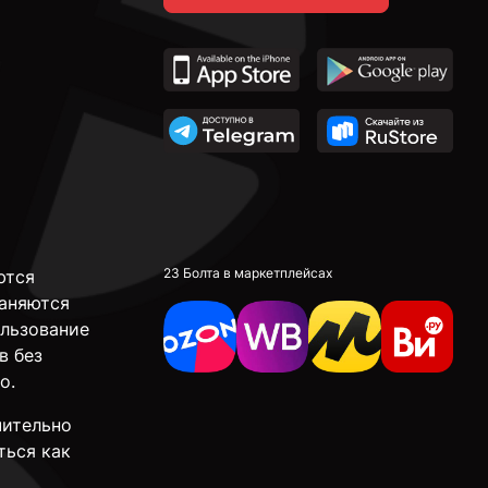
23 Болта в маркетплейсах
ются
аняются
ользование
в без
о.
чительно
ться как