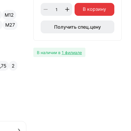
В корзину
М12
4
М27
Получить спец.цену
В наличии в
1 филиале
1,75
2