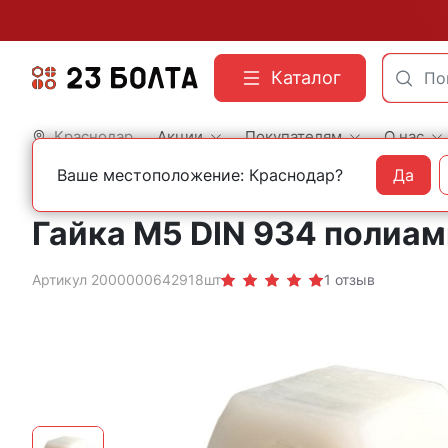
Каталог
Краснодар
Акции
Покупателям
О нас
Ваше местоположение: Краснодар?
Да
Главная
Строительный крепеж
Полиамидный крепеж
Гайки DIN 934
Гайка М5 DIN 934 полиа
Артикул 2000000642918шт
1 отзыв