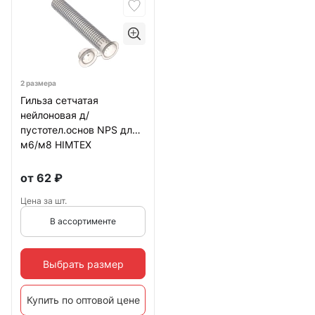
2 размера
Гильза сетчатая
нейлоновая д/
пустотел.основ NPS для
м6/м8 HIMTEХ
от
62
₽
Цена за шт.
В ассортименте
Выбрать размер
Купить по оптовой цене