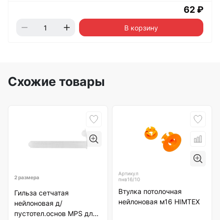
62 ₽
В корзину
Схожие товары
Артикул
2 размера
пнв16/10
Втулка потолочная
Гильза сетчатая
нейлоновая м16 HIMTEХ
нейлоновая д/
пустотел.основ MPS для