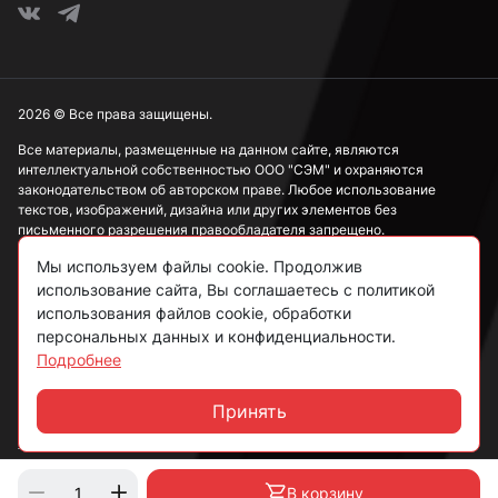
2026 © Все права защищены.
Все материалы, размещенные на данном сайте, являются
интеллектуальной собственностью ООО "СЭМ" и охраняются
законодательством об авторском праве. Любое использование
текстов, изображений, дизайна или других элементов без
письменного разрешения правообладателя запрещено.
Мы используем файлы cookie. Продолжив
Информация, представленная на сайте, носит исключительно
ознакомительный характер и не может рассматриваться как
использование сайта, Вы соглашаетесь с политикой
публичная оферта в соответствии со ст. 437 ГК РФ.
использования файлов cookie, обработки
персональных данных и конфиденциальности.
Подробнее
Политика конфиденциальности
Согласие на обработку данных
Принять
Чат
Пользовательское соглашение
В корзину